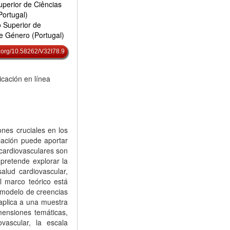
Superior de Ciências
Portugal)
o Superior de
 de Género (Portugal)
oi.org/10.58262/V32I78.9
cación en línea
nes cruciales en los
ulación puede aportar
 cardiovasculares son
 pretende explorar la
lud cardiovascular,
l marco teórico está
 modelo de creencias
 aplica a una muestra
mensiones temáticas,
vascular, la escala