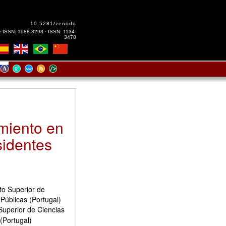
10.5281/zenodo
e-ISSN: 1988-3293 · ISSN: 1134-
3478
miento en
sidentes
uto Superior de
 Públicas (Portugal)
 Superior de Ciencias
 (Portugal)