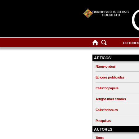
EDITORE
ARTIGOS
Número atual
Edições publicadas
Calls for papers
Artigos mais citados
Calls for issues
Pesquisas
AUTORES
Tema