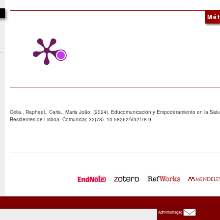
Mét
Célia., Raphael., Carla., Maria João. (2024). Educomunicación y Empoderamiento en la Sal
Residentes de Lisboa. Comunicar, 32(78). 10.58262/V32I78.9
Oxbridge
Administração
Publishing
House