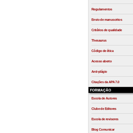
Regulamentos
Envio de manuscritos
Critérios de qualidade
Thesaurus
Código de ética
Acesso aberto
Anti-plágio
Citações da APA 7.0
FORMAÇÃO
Escola de Autores
Clube de Editores
Escola de revisores
Blog Comunicar