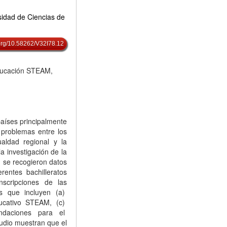
sidad de Ciencias de
.org/10.58262/V32I78.12
 Educación STEAM,
aíses principalmente
 problemas entre los
aldad regional y la
la investigación de la
, se recogieron datos
rentes bachilleratos
anscripciones de las
es que incluyen (a)
ucativo STEAM, (c)
ndaciones para el
udio muestran que el