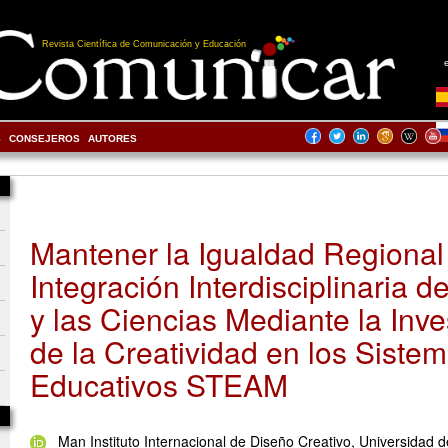
Revista Científica de Comunicación y Educación
S
CONSEJEROS
AUTORES
Mantener la Igualdad Regional 
Integración Interdisciplinaria d
y las Ciencias Mediante la Inve
de la Creatividad en los Siste
Educativos STEAM
Man Instituto Internacional de Diseño Creativo, Universidad d