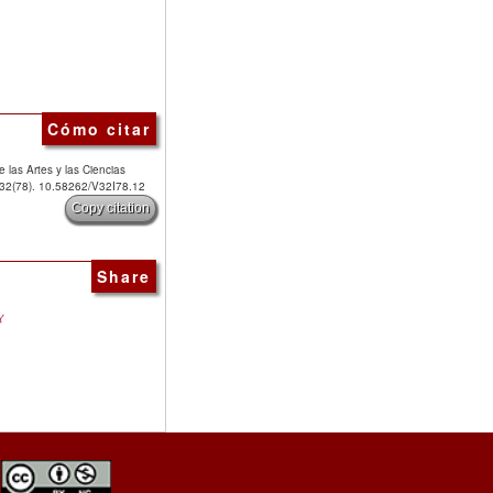
Cómo citar
 las Artes y las Ciencias
, 32(78). 10.58262/V32I78.12
Copy citation
Share