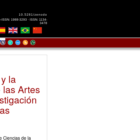
10.5281/zenodo
e-ISSN: 1988-3293 · ISSN: 1134-
3478
y la
e las Artes
stigación
mas
e Ciencias de la