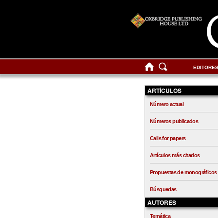
EDITORE
ARTÍCULOS
Número actual
Números publicados
Calls for papers
Artículos más citados
Propuestas de monográficos
Búsquedas
AUTORES
Temática