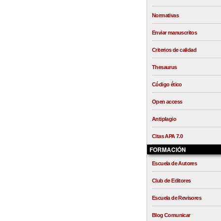
Normativas
Enviar manuscritos
Criterios de calidad
Thesaurus
Código ético
Open access
Antiplagio
Citas APA 7.0
FORMACIÓN
Escuela de Autores
Club de Editores
Escuela de Revisores
Blog Comunicar