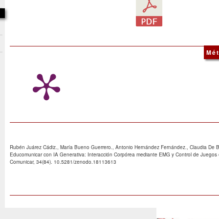
Mét
Rubén Juárez Cádiz., María Bueno Guerrero., Antonio Hernández Fernández., Claudia De B
Educomunicar con IA Generativa: Interacción Corpórea mediante EMG y Control de Juegos e
Comunicar, 34(84). 10.5281/zenodo.18113613