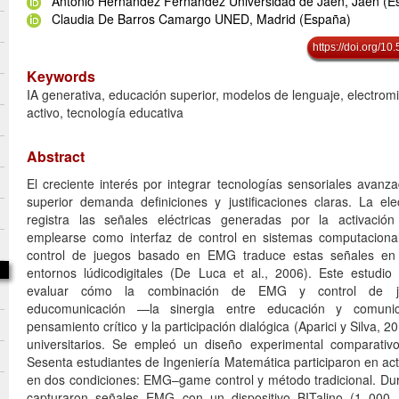
Antonio Hernández Fernández Universidad de Jaén, Jaén (E
Claudia De Barros Camargo UNED, Madrid (España)
https://doi.org/
Keywords
IA generativa, educación superior, modelos de lenguaje, electromi
activo, tecnología educativa
Abstract
El creciente interés por integrar tecnologías sensoriales avanz
superior demanda definiciones y justificaciones claras. La el
registra las señales eléctricas generadas por la activaci
emplearse como interfaz de control en sistemas computacional
control de juegos basado en EMG traduce estas señales en 
entornos lúdicodigitales (De Luca et al., 2006). Este estudio
evaluar cómo la combinación de EMG y control de ju
educomunicación —la sinergia entre educación y comunic
pensamiento crítico y la participación dialógica (Aparici y Silva,
universitarios. Se empleó un diseño experimental comparativo
Sesenta estudiantes de Ingeniería Matemática participaron en ac
en dos condiciones: EMG–game control y método tradicional. Dur
capturaron señales EMG con un dispositivo BITalino (1 000 Hz