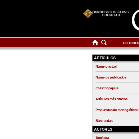
EDITORE
ARTÍCULOS
Número actual
Números publicados
Calls for papers
Artículos más citados
Propuestas de monográficos
Búsquedas
AUTORES
Temática