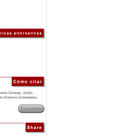
ricas alternativas
Cómo citar
arros Camargo. (2026).
n Entornos Universitarios.
Copy citation
Share