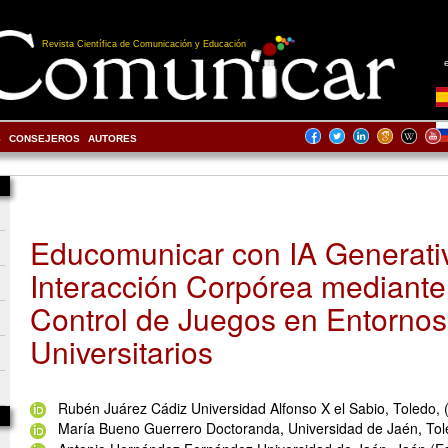
Revista Científica de Comunicación y Educación
S
CONSEJEROS
AUTORES
Educomunicar con IA Generati
Interacción Corpórea mediant
Control de Juegos en Entornos
Universitarios
Rubén Juárez Cádiz Universidad Alfonso X el Sabio, Toledo,
María Bueno Guerrero Doctoranda, Universidad de Jaén, To