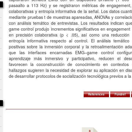
pasaalto a 113 Hz) y se registraron métricas de engagement, 
colaborativas y entropía informativa de la señal. Los datos cuanti
mediante pruebas t de muestras apareadas, ANOVAs y correlacione
con análisis temático de entrevistas. Los resultados indican q
game control produjo incrementos significativos en engagement (
en precisión colaborativa (p < .05), así como una reducció
entropía informativa respecto al control. El análisis temático
positivas sobre la inmersión corporal y la retroalimentación ad
que las interfaces encarnadas EMG–game control config
aprendizaje más inmersivo y participativo, reducen el des
favorecen la coconstrucción de conocimiento en contextos un
hallazgos sugieren la necesidad de explorar su aplicación en disc
de desarrollar protocolos de socialización tecnológica previos a la
References
Fundref