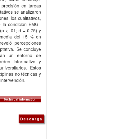
precisión en tareas
tativos se analizaron
s; los cualitativos,
ue la condición EMG–
p < .01; d = 0.75) y
n media del 15 % en
 reveló percepciones
aptativa. Se concluye
uran un entorno de
orden informativo y
iversitarios. Estos
iplinas no técnicas y
 intervención.
Technical information
Descarga