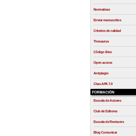
Normativas
Enviar manuscritos
Criterios de calidad
Thesaurus
Código ético
Open access
Antiplagio
Citas APA 7.0
FORMACIÓN
Escuela de Autores
Club de Editores
Escuela de Revisores
Blog Comunicar