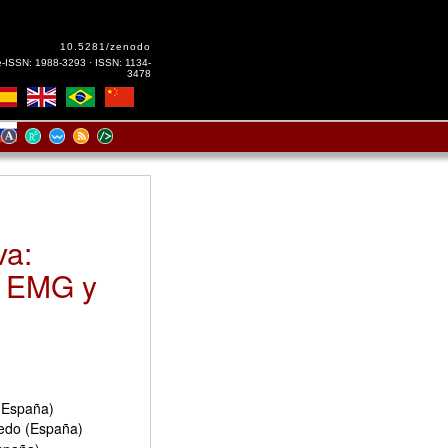
10.5281/zenodo
e-ISSN: 1988-3293 · ISSN: 1134-
3478
va:
e EMG y
 (España)
ledo (España)