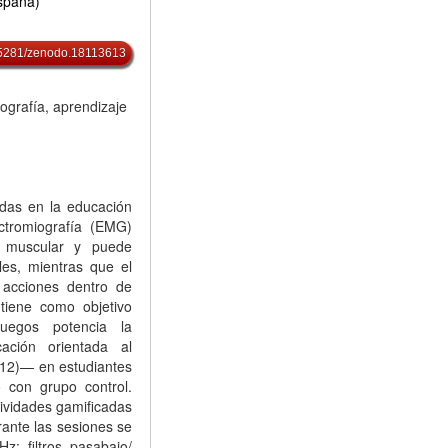
spaña)
10.5281/zenodo.18113613
ografía, aprendizaje
adas en la educación
ectromiografía (EMG)
ón muscular y puede
es, mientras que el
acciones dentro de
 tiene como objetivo
egos potencia la
ación orientada al
 2012)— en estudiantes
 con grupo control.
tividades gamificadas
ante las sesiones se
; filtros pasabajo/