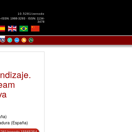
10.5281/zenodo
e-ISSN: 1988-3293 · ISSN: 1134-
3478
ndizaje.
team
va
aña)
adura (España)
0.5281/zenodo.15565354