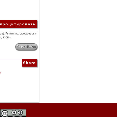
 процитировать
25). Feminismo, videojuegos y
r, 33(80).
Copy citation
Share