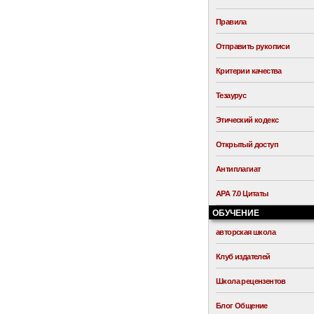
Правила
Отправить рукописи
Критерии качества
Тезаурус
Этический кодекс
Открытый доступ
Антиплагиат
APA 7.0 Цитаты
ОБУЧЕНИЕ
авторская школа
Клуб издателей
Школа рецензентов
Блог Общение