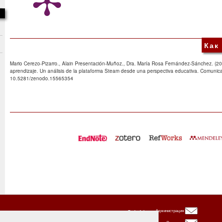
Как
Mario Cerezo-Pizarro., Alain Presentación-Muñoz., Dra. María Rosa Fernández-Sánchez. (20
aprendizaje. Un análisis de la plataforma Steam desde una perspectiva educativa. Comunica
10.5281/zenodo.15565354
Oxbridge
Администрация
Publishing
House