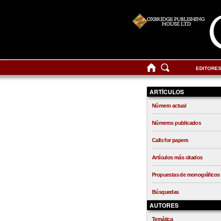
EDITORE
ARTÍCULOS
Número actual
Números publicados
Calls for papers
Artículos más citados
Propuestas de monográficos
Búsquedas
AUTORES
Temática