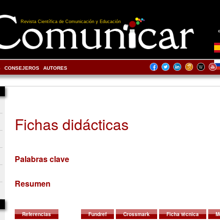
Revista Científica de Comunicación y Educación
S
CONSEJEROS
AUTORES
Fichas didácticas
Palabras clave
Resumen
Referencias
Fundref
Crossmark
Ficha técnica
M