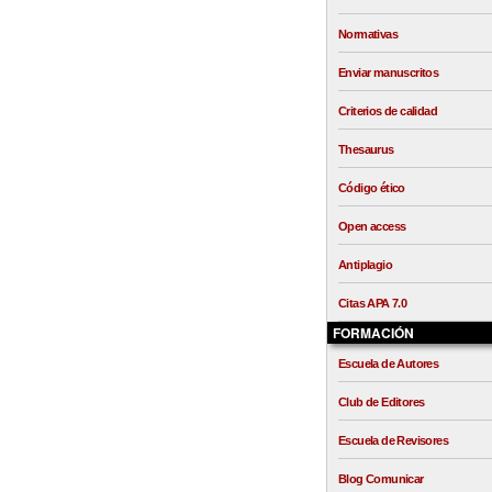
Normativas
Enviar manuscritos
Criterios de calidad
Thesaurus
Código ético
Open access
Antiplagio
Citas APA 7.0
FORMACIÓN
Escuela de Autores
Club de Editores
Escuela de Revisores
Blog Comunicar