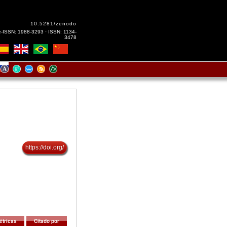
10.5281/zenodo
e-ISSN: 1988-3293 · ISSN: 1134-
3478
https://doi.org/
étricas
Citado por