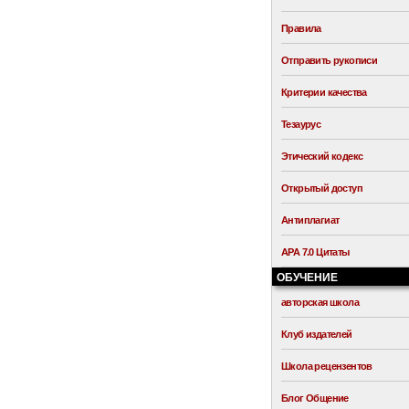
Правила
Отправить рукописи
Критерии качества
Тезаурус
Этический кодекс
Открытый доступ
Антиплагиат
APA 7.0 Цитаты
ОБУЧЕНИЕ
авторская школа
Клуб издателей
Школа рецензентов
Блог Общение