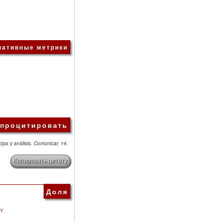
нативные метрики
 процитировать
jas y análisis.
Comunicar, 14
,
Копировать цитату
Доля