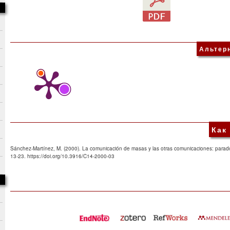
Альтер
Как
Sánchez-Martínez, M. (2000). La comunicación de masas y las otras comunicaciones: parado
13-23. https://doi.org/10.3916/C14-2000-03