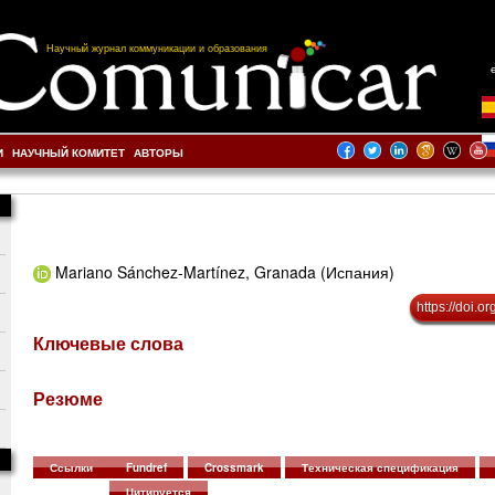
Научный журнал коммуникации и образования
И
НАУЧНЫЙ КОМИТЕТ
АВТОРЫ
Mariano Sánchez-Martínez, Granada (Испания)
https://doi.
Ключевые слова
Резюме
Ссылки
Fundref
Crossmark
Техническая спецификация
Цитируется