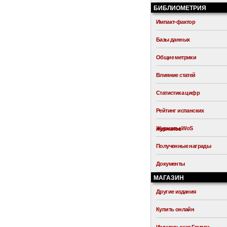
БИБЛИОМЕТРИЯ
Импакт-фактор
Базы данных
Общие метрики
Влияние статей
Статистика цифр
Рейтинг испанских
Журналы WoS
журналов
Полученные награды
Документы
МАГАЗИН
Другие издания
Купить онлайн