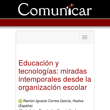
Toggle
navigation
Educación y
tecnologías: miradas
intemporales desde la
organización escolar
Ramón-Ignacio Correa-García, Huelva
(España)