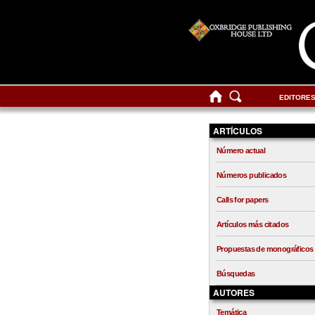
EDITORE
ARTÍCULOS
Número actual
Números publicados
Calls for papers
Artículos más citados
Propuestas de monográficos
Búsquedas
AUTORES
Temática