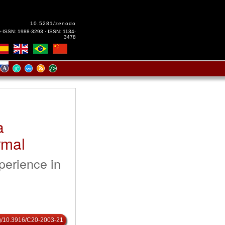
10.5281/zenodo
e-ISSN: 1988-3293 · ISSN: 1134-
3478
a
rmal
perience in
org/10.3916/C20-2003-21