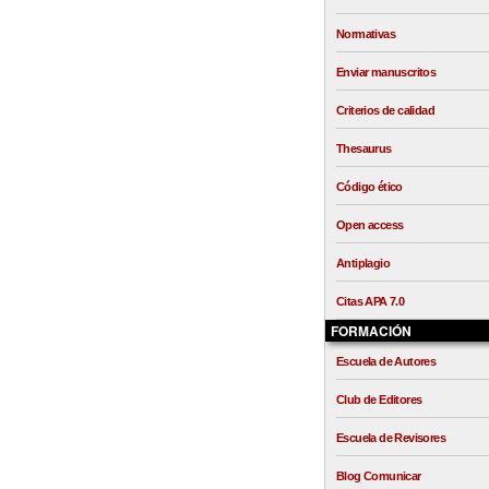
Normativas
Enviar manuscritos
Criterios de calidad
Thesaurus
Código ético
Open access
Antiplagio
Citas APA 7.0
FORMACIÓN
Escuela de Autores
Club de Editores
Escuela de Revisores
Blog Comunicar