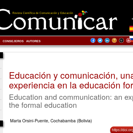
Revista Científica de Comunicación y Educación
S
CONSEJEROS
AUTORES
Educación y comunicación, un
experiencia en la educación fo
Education and communication: an ex
the formal education
Marta Orsini-Puente, Cochabamba (Bolivia)
https://doi.