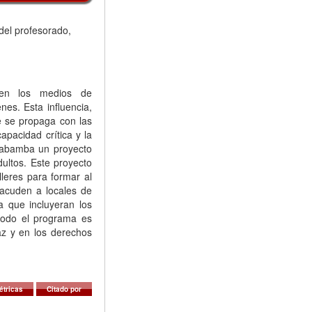
n del profesorado,
 en los medios de
nes. Esta influencia,
ue se propaga con las
apacidad crítica y la
chabamba un proyecto
ultos. Este proyecto
lleres para formar al
acuden a locales de
a que incluyeran los
todo el programa es
paz y en los derechos
étricas
Citado por