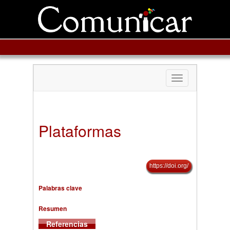
Toggle
navigation
Plataformas
https://doi.org/
Palabras clave
Resumen
Referencias