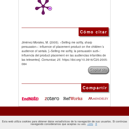
Cómo citar
Jiménez-Morales, M. (2005). «Selling me softly, sharp
persuasion»: influence of placement product on the children´s
audience of serials. [«Selling me softly, la persuasión sutil»:
influencia del product placement en las audiencias infantiles de
las teleseries].
Comunicar, 25
. https://doi.org/10.3916/C25-2005-
084
Copiar cita
Compartir
Esta web utiliza cookies para obtener datos estadísticos de la navegación de sus usuarios. Si continúas
navegando consideramos que aceptas su uso.
+info
X