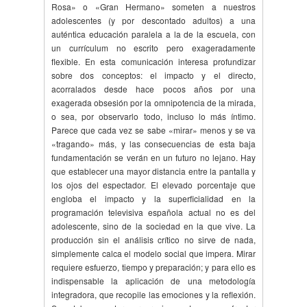
Rosa» o «Gran Hermano» someten a nuestros
adolescentes (y por descontado adultos) a una
auténtica educación paralela a la de la escuela, con
un currículum no escrito pero exageradamente
flexible. En esta comunicación interesa profundizar
sobre dos conceptos: el impacto y el directo,
acorralados desde hace pocos años por una
exagerada obsesión por la omnipotencia de la mirada,
o sea, por observarlo todo, incluso lo más íntimo.
Parece que cada vez se sabe «mirar» menos y se va
«tragando» más, y las consecuencias de esta baja
fundamentación se verán en un futuro no lejano. Hay
que establecer una mayor distancia entre la pantalla y
los ojos del espectador. El elevado porcentaje que
engloba el impacto y la superficialidad en la
programación televisiva española actual no es del
adolescente, sino de la sociedad en la que vive. La
producción sin el análisis crítico no sirve de nada,
simplemente calca el modelo social que impera. Mirar
requiere esfuerzo, tiempo y preparación; y para ello es
indispensable la aplicación de una metodología
integradora, que recopile las emociones y la reflexión.