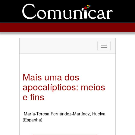
Toggle
navigation
Mais uma dos
apocalípticos: meios
e fins
María-Teresa Fernández-Martínez, Huelva
(Espanha)