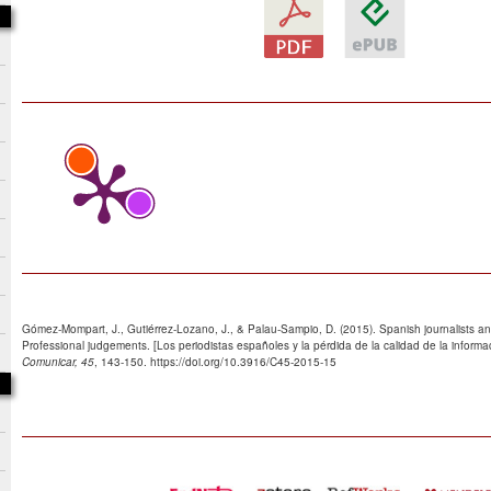
Gómez-Mompart, J., Gutiérrez-Lozano, J., & Palau-Sampio, D. (2015). Spanish journalists and
Professional judgements. [Los periodistas españoles y la pérdida de la calidad de la informaci
Comunicar, 45
, 143-150. https://doi.org/10.3916/C45-2015-15