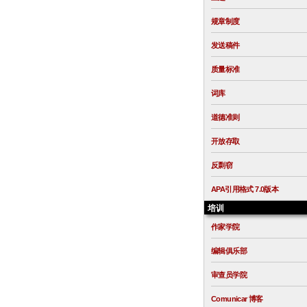
规章制度
发送稿件
质量标准
词库
道德准则
开放存取
反剽窃
APA引用格式 7.0版本
培训
作家学院
编辑俱乐部
审查员学院
Comunicar 博客