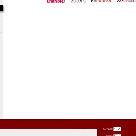
Oxbridge
行政管理
Publishing
House