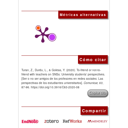
Métricas alternativas
Cómo citar
Turan, Z., Durdu, L., & Goktas, Y. (2020). To-friend or not-to-
friend with teachers on SNSs: University students' perspectives.
[Ser o no ser amigos de los profesores en redes sociales: Las
perspectivas de los estudiantes universitarios].
Comunicar, 63
,
87-96. https://doi.org/10.3916/C63-2020-08
Copiar cita
Compartir