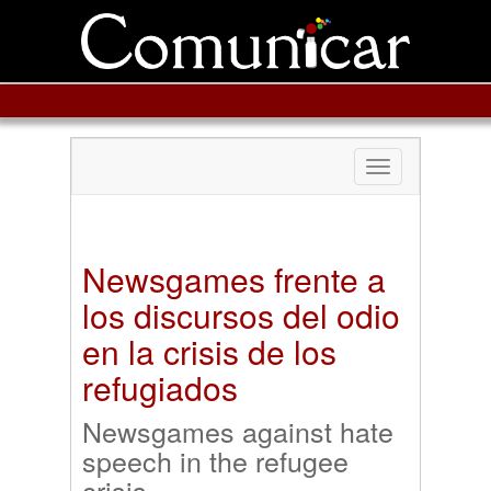
Toggle
navigation
Newsgames frente a
los discursos del odio
en la crisis de los
refugiados
Newsgames against hate
speech in the refugee
crisis