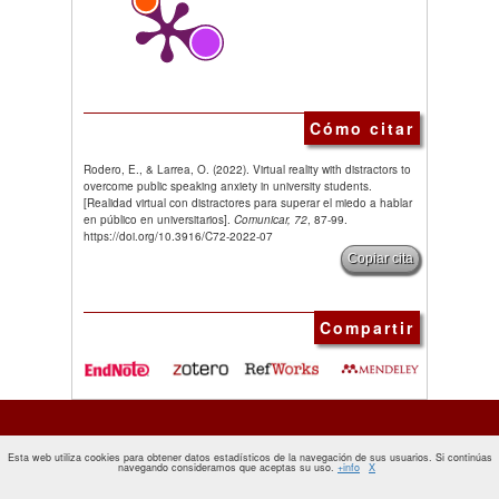
Cómo citar
Rodero, E., & Larrea, O. (2022). Virtual reality with distractors to
overcome public speaking anxiety in university students.
[Realidad virtual con distractores para superar el miedo a hablar
en público en universitarios].
Comunicar, 72
, 87-99.
https://doi.org/10.3916/C72-2022-07
Copiar cita
Compartir
Esta web utiliza cookies para obtener datos estadísticos de la navegación de sus usuarios. Si continúas
navegando consideramos que aceptas su uso.
+info
X