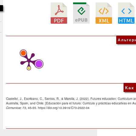
Альтер
Как
Castellví, J., Escribano, C., Santos, R., & Marolla, J. (2022). Futures education: Curriculum a
Australia, Spain, and Chile. [Educación para el futuro: Currículo y prácticas educativas en Au
Comunicar, 73
, 45-55. https://doi.org/10.3916/C73-2022-04