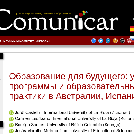
Научный журнал коммуникации и образования
И
НАУЧНЫЙ КОМИТЕТ
АВТОРЫ
Образование для будущего: 
программы и образовательн
практики в Австралии, Испан
Jordi Castellví, International University of La Rioja (Испания)
Carmen Escribano, International University of La Rioja (Испан
Rodrigo Santos, University of British Columbia (Канада)
Jesús Marolla, Metropolitan University of Educational Science