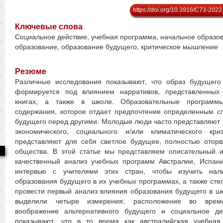
https://doi.org/10.3916/C73-2022
Ключевые слова
Социальное действие, учебная программа, начальное образо
образование, образование будущего, критическое мышление
Резюме
Различные исследования показывают, что образ будущег
формируется под влиянием нарративов, представленны
книгах, а также в школе. Образовательные программ
содержания, которое отдает предпочтение определенным 
будущего перед другими. Молодые люди часто представляют 
экономического, социального и/или климатического кр
представляют для себя светлое будущее, полностью отор
общества. В этой статье мы представляем описательный 
качественный анализ учебных программ Австралии, Испан
интервью с учителями этих стран, чтобы изучить нал
образования будущего в их учебных программах, а также степ
провести первый анализ влияния образования будущего в шк
выделили четыре измерения: расположение во време
воображение альтернативного будущего и социальное дей
показывают, что в то время как австралийская учебна