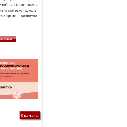
 учебные программы
рный контекст школы
ляющими развитие
метрика
Скачать