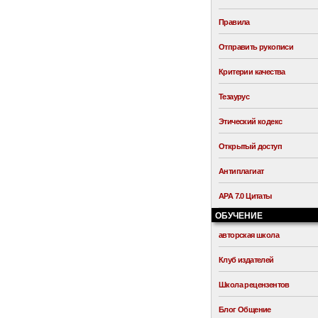
Правила
Отправить рукописи
Критерии качества
Тезаурус
Этический кодекс
Открытый доступ
Антиплагиат
APA 7.0 Цитаты
ОБУЧЕНИЕ
авторская школа
Клуб издателей
Школа рецензентов
Блог Общение