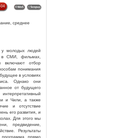
-04
вание, среднее
о у молодых людей
х в СМИ, фильмах,
ы включают отбор
способам понимания
будущее в условиях
изиса. Однако они
ванное от будущего
и интерпретативный
ии и Чили, а также
ичие и отсутствие
ень его развития, и
олах. Для этого мы
ни, предвидение,
ствие. Результаты
я программа прямо