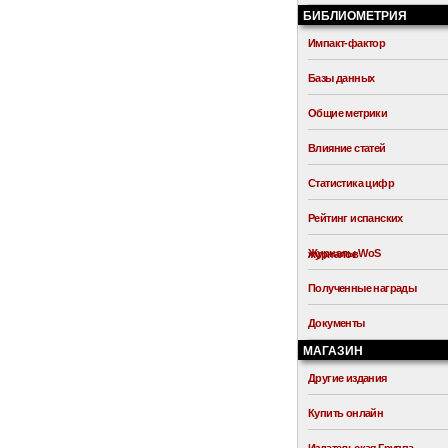
БИБЛИОМЕТРИЯ
Импакт-фактор
Базы данных
Общие метрики
Влияние статей
Статистика цифр
Рейтинг испанских
Журналы WoS
журналов
Полученные награды
Документы
МАГАЗИН
Другие издания
Купить онлайн