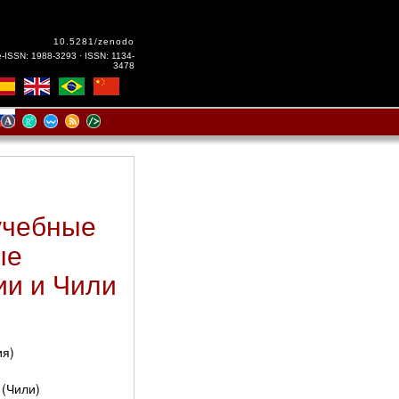
10.5281/zenodo
e-ISSN: 1988-3293 · ISSN: 1134-
3478
учебные
ые
ии и Чили
ия)
s (Чили)