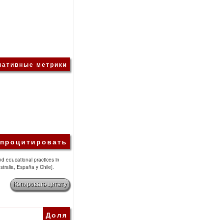
нативные метрики
 процитировать
nd educational practices in
stralia, España y Chile].
Копировать цитату
Доля