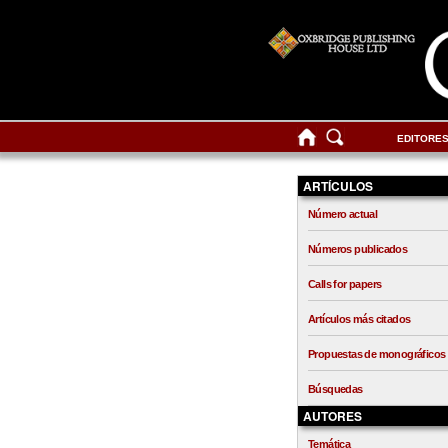
EDITORE
ARTÍCULOS
Número actual
Números publicados
Calls for papers
Artículos más citados
Propuestas de monográficos
Búsquedas
AUTORES
Temática