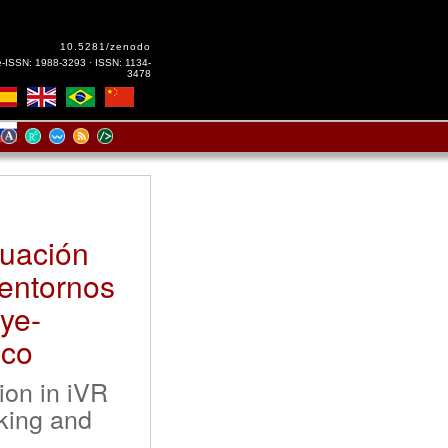
10.5281/zenodo
e-ISSN: 1988-3293 · ISSN: 1134-
3478
luación
 entornos
eye-
ico
ion in iVR
king and