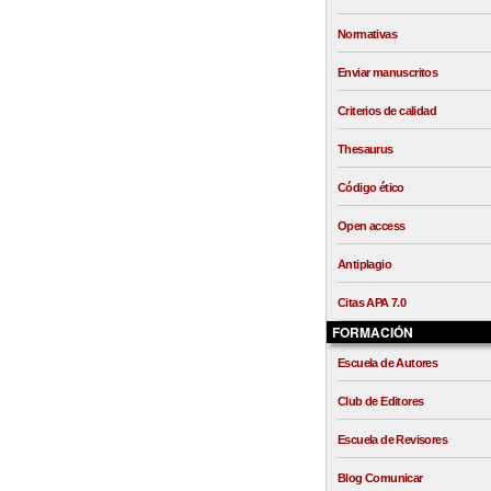
Normativas
Enviar manuscritos
Criterios de calidad
Thesaurus
Código ético
Open access
Antiplagio
Citas APA 7.0
FORMACIÓN
Escuela de Autores
Club de Editores
Escuela de Revisores
Blog Comunicar