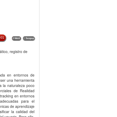
-01
tico, registro de
rada en entornos de
a ser una herramienta
a la naturaleza poco
erciales de Realidad
-tracking en entornos
 adecuadas para el
cnicas de aprendizaje
ficar la calidad del
l usuario. Para ello,