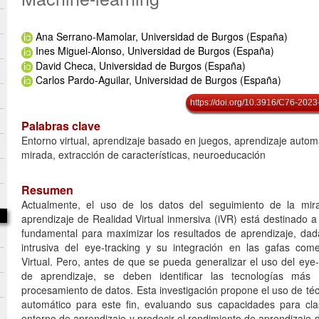
Ana Serrano-Mamolar, Universidad de Burgos (España)
Ines Miguel-Alonso, Universidad de Burgos (España)
David Checa, Universidad de Burgos (España)
Carlos Pardo-Aguilar, Universidad de Burgos (España)
https://doi.org/10.3916/C76-2023
Palabras clave
Entorno virtual, aprendizaje basado en juegos, aprendizaje automá
mirada, extracción de características, neuroeducación
Resumen
Actualmente, el uso de los datos del seguimiento de la mi
aprendizaje de Realidad Virtual inmersiva (iVR) está destinado 
fundamental para maximizar los resultados de aprendizaje, dad
intrusiva del eye-tracking y su integración en las gafas com
Virtual. Pero, antes de que se pueda generalizar el uso del eye
de aprendizaje, se deben identificar las tecnologías más
procesamiento de datos. Esta investigación propone el uso de té
automático para este fin, evaluando sus capacidades para clasi
entorno de aprendizaje y predecir el rendimiento de aprendizaje de