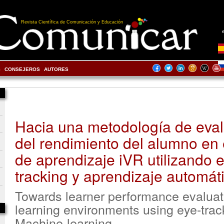
Revista Científica de Comunicación y Educación
S
CONSEJEROS
AUTORES
Hacia una metodología de eva
del rendimiento del alumno en
de aprendizaje iVR utilizando 
tracking y aprendizaje automát
Towards learner performance evaluat
learning environments using eye-trac
Machine-learning