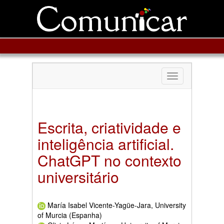
Toggle
navigation
Escrita, criatividade e
inteligência artificial.
ChatGPT no contexto
universitário
María Isabel Vicente-Yagüe-Jara, University
of Murcia (Espanha)