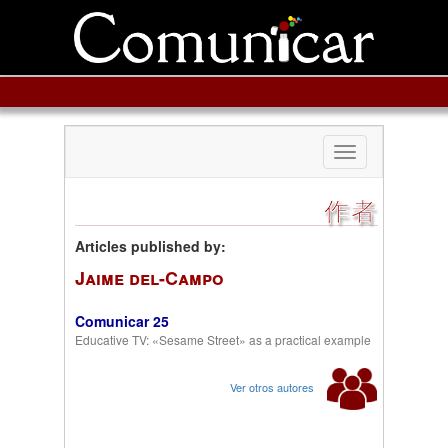
Toggle
navigation
作者
Articles published by:
Jaime del-Campo
Comunicar 25
Educative TV: «Sesame Street» as a practical example
Ver otros autores