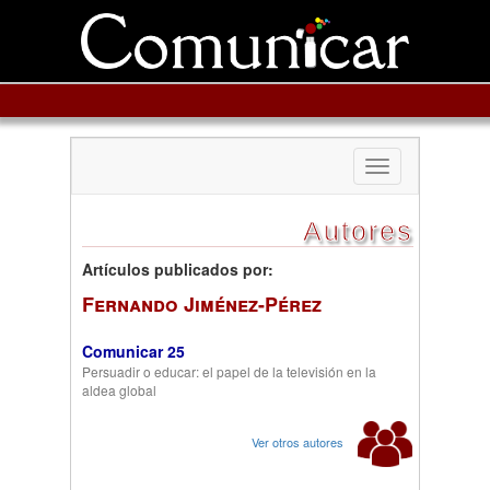
Toggle
navigation
Autores
Artículos publicados por:
Fernando Jiménez-Pérez
Comunicar 25
Persuadir o educar: el papel de la televisión en la
aldea global
Ver otros autores