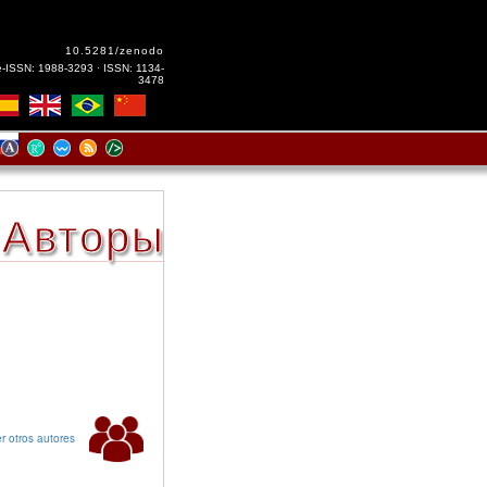
10.5281/zenodo
e-ISSN: 1988-3293 · ISSN: 1134-
3478
Авторы
r otros autores