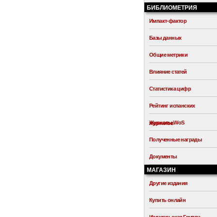
БИБЛИОМЕТРИЯ
Импакт-фактор
Базы данных
Общие метрики
Влияние статей
Статистика цифр
Рейтинг испанских
Журналы WoS
журналов
Полученные награды
Документы
МАГАЗИН
Другие издания
Купить онлайн