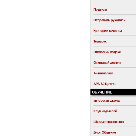
Правила
Отправить рукописи
Критерии качества
Тезаурус
Этический кодекс
Открытый доступ
Антиплагиат
APA 7.0 Цитаты
ОБУЧЕНИЕ
авторская школа
Клуб издателей
Школа рецензентов
Блог Общение