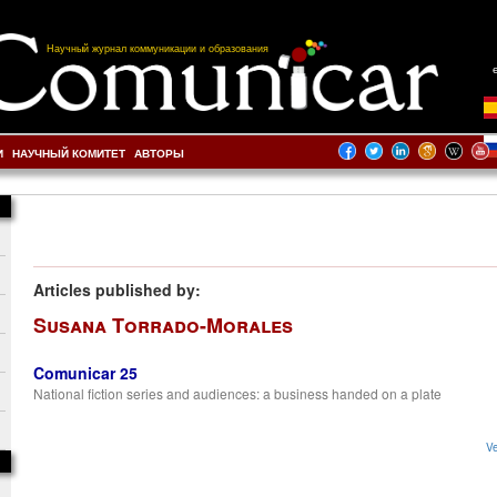
Научный журнал коммуникации и образования
И
НАУЧНЫЙ КОМИТЕТ
АВТОРЫ
Articles published by:
Susana Torrado-Morales
Comunicar 25
National fiction series and audiences: a business handed on a plate
Ve