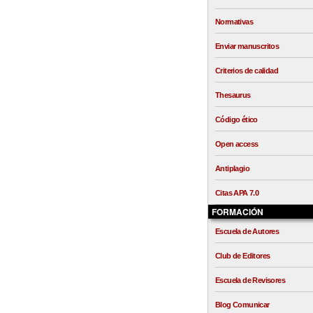
Normativas
Enviar manuscritos
Criterios de calidad
Thesaurus
Código ético
Open access
Antiplagio
Citas APA 7.0
FORMACIÓN
Escuela de Autores
Club de Editores
Escuela de Revisores
Blog Comunicar