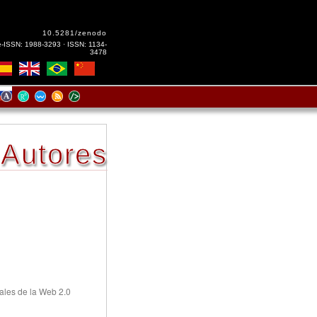
10.5281/zenodo
e-ISSN: 1988-3293 · ISSN: 1134-
3478
Autores
rales de la Web 2.0