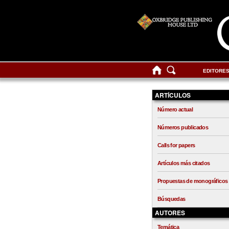
EDITORE
ARTÍCULOS
Número actual
Números publicados
Calls for papers
Artículos más citados
Propuestas de monográficos
Búsquedas
AUTORES
Temática