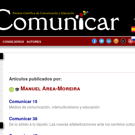
Revista Científica de Comunicación y Educación
S
CONSEJEROS
AUTORES
Artículos publicados por:
Manuel Area-Moreira
Comunicar 15
Medios de comunicación, interculturalismo y educación
Comunicar 38
De lo sólido a lo líquido: Las nuevas alfabetizaciones ante los cambios cultu