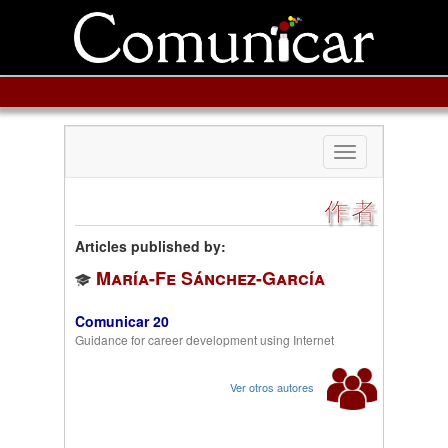
Toggle
navigation
作者
Articles published by:
María-Fe Sánchez-García
Comunicar 20
Guidance for career development using Internet
Ver otros autores