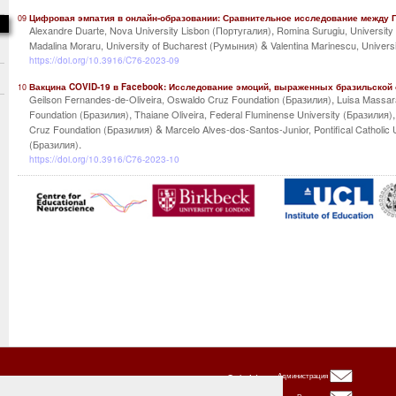
Цифровая эмпатия в онлайн-образовании: Сравнительное исследование между 
09
,
Alexandre Duarte, Nova University Lisbon (Португалия)
Romina Surugiu, Universit
&
Madalina Moraru, University of Bucharest (Румыния)
Valentina Marinescu, Univer
https://doi.org/10.3916/C76-2023-09
Вакцина COVID-19 в Facebook: Исследование эмоций, выраженных бразильской
10
,
Geilson Fernandes-de-Oliveira, Oswaldo Cruz Foundation (Бразилия)
Luisa Massar
,
Foundation (Бразилия)
Thaiane Oliveira, Federal Fluminense University (Бразилия)
&
Cruz Foundation (Бразилия)
Marcelo Alves-dos-Santos-Junior, Pontifical Catholic U
.
(Бразилия)
https://doi.org/10.3916/C76-2023-10
Oxbridge
Администрация
Publishing
House