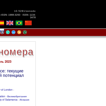
10.5281/zenodo
e-ISSN: 1988-3293 · ISSN: 1134-
3478
номера
ль 2023
се: текущие
й потенциал
y of London -
cation - Великобритания
ity of Salamanca - Испания