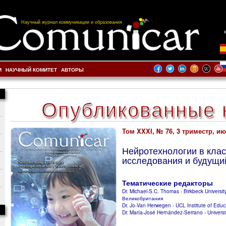
Научный журнал коммуникации и образования
И
НАУЧНЫЙ КОМИТЕТ
АВТОРЫ
Опубликованные 
Том XXXI, № 76, 3 триместр, ию
Нейротехнологии в клас
исследования и будущи
Тематические редакторы
Dr. Michael-S.C. Thomas - Birkbeck Universit
Великобритания
Dr. Jo-Van Herwegen - UCL Institute of Edu
Dr. María-José Hernández-Serrano - Univers