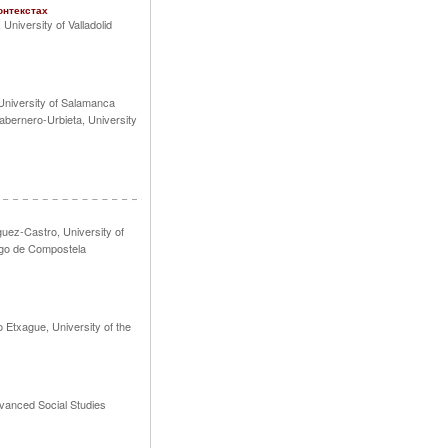
онтекстах
niversity of Valladolid
 University of Salamanca
bernero-Urbieta, University
uez-Castro, University of
ago de Compostela
o Etxague, University of the
vanced Social Studies