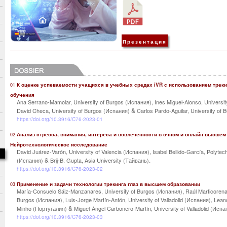
Презентация
К оценке успеваемости учащихся в учебных средах iVR с использованием треки
01
обучения
,
Ana Serrano-Mamolar, University of Burgos (Испания)
Ines Miguel-Alonso, Universi
&
David Checa, University of Burgos (Испания)
Carlos Pardo-Aguilar, University of
https://doi.org/10.3916/C76-2023-01
Анализ стресса, внимания, интереса и вовлеченности в очном и онлайн высшем
02
Нейротехнологическое исследование
,
David Juárez-Varón, University of Valencia (Испания)
Isabel Bellido-García, Polytech
&
.
(Испания)
Brij-B. Gupta, Asia University (Тайвань)
https://doi.org/10.3916/C76-2023-02
Применение и задачи технологии трекинга глаз в высшем образовании
03
,
María-Consuelo Sáiz-Manzanares, University of Burgos (Испания)
Raúl Marticorena
,
,
Burgos (Испания)
Luis-Jorge Martín-Antón, University of Valladolid (Испания)
Leand
&
Minho (Португалия)
Miguel-Ángel Carbonero-Martín, University of Valladolid (Испа
https://doi.org/10.3916/C76-2023-03