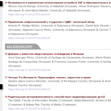
Возможности и ограничения использования устройств ЭЭГ в образовательных к
04
,
Alfonso García-Monge, University of Valladolid (Испания)
Henar Rodríguez-Navarro, U
&
.
(Испания)
José-María Marbán, University of Valladolid (Испания)
https://doi.org/10.3916/C76-2023-04
Применение нейротехнологий у студентов с СДВГ: зонтичный обзор
05
,
Antonio-R. Hidalgo-Muñoz, University of Salamanca (Испания)
Daniel Acle-Vicente,
,
&
(Испания)
Alejandro García-Pérez, University of Salamanca (Испания)
Carmen Ta
.
of Salamanca (Испания)
https://doi.org/10.3916/C76-2023-05
Доверие к новостям общественного телевидения в Испании
06
,
Xosé Soengas-Pérez, University of Santiago de Compostela (Испания)
Marta Rodríg
&
Santiago de Compostela (Испания)
Francisco Campos-Freire, University of Santi
.
(Испания)
https://doi.org/10.3916/C76-2023-06
Четыре П в Интернете: Порнография, плагиат, пиратство и право
07
&
Sandra Liliana Cuervo-Sánchez, University of the Basque Country (Испания)
Itxar
.
Basque Country (Испания)
https://doi.org/10.3916/C76-2023-07
Родительская метарефлексивность способствует медиаобразованию детей
08
,
Tea Golob, Faculty of Information Studies (Словения)
Matej Makarovič, School of Ad
&
.
(Словения)
Mateja Rek, Faculty of Media (Словения)
https://doi.org/10.3916/C76-2023-08