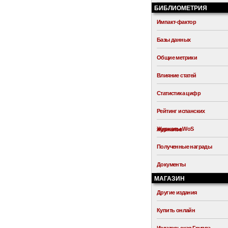
БИБЛИОМЕТРИЯ
Импакт-фактор
Базы данных
Общие метрики
Влияние статей
Статистика цифр
Рейтинг испанских
Журналы WoS
журналов
Полученные награды
Документы
МАГАЗИН
Другие издания
Купить онлайн