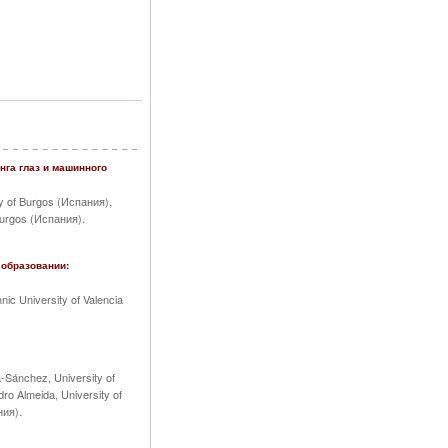
нга глаз и машинного
,
ty of Burgos (Испания)
.
 Burgos (Испания)
 образовании:
nic University of Valencia
-Sánchez, University of
ro Almeida, University of
.
ния)