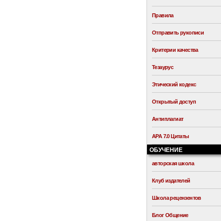
Правила
Отправить рукописи
Критерии качества
Тезаурус
Этический кодекс
Открытый доступ
Антиплагиат
APA 7.0 Цитаты
ОБУЧЕНИЕ
авторская школа
Клуб издателей
Школа рецензентов
Блог Общение