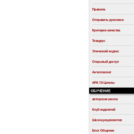
Правила
Отправить рукописи
Критерии качества
Тезаурус
Этический кодекс
Открытый доступ
Антиплагиат
APA 7.0 Цитаты
ОБУЧЕНИЕ
авторская школа
Клуб издателей
Школа рецензентов
Блог Общение