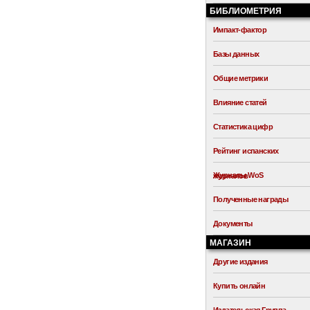
БИБЛИОМЕТРИЯ
Импакт-фактор
Базы данных
Общие метрики
Влияние статей
Статистика цифр
Рейтинг испанских
Журналы WoS
журналов
Полученные награды
Документы
МАГАЗИН
Другие издания
Купить онлайн