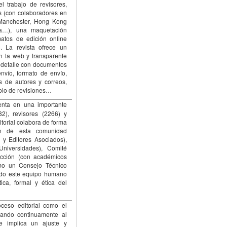
l trabajo de revisores,
és (con colaboradores en
 Manchester, Hong Kong
lia…), una maquetación
matos de edición online
). La revista ofrece un
en la web y transparente
n detalle con documentos
nvío, formato de envío,
s de autores y correos,
colo de revisiones…
nta en una importante
2), revisores (2266) y
itorial colabora de forma
ón de esta comunidad
e y Editores Asociados),
Universidades), Comité
acción (con académicos
omo un Consejo Técnico
odo este equipo humano
tica, formal y ética del
ceso editorial como el
ando continuamente al
e implica un ajuste y