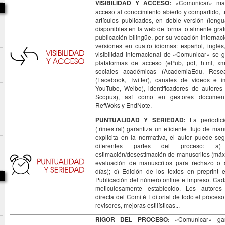
VISIBILIDAD Y ACCESO:
«Comunicar» mant
acceso al conocimiento abierto y compartido,
artículos publicados, en doble versión (lengu
disponibles en la web de forma totalmente gra
publicación bilingüe, por su vocación internac
versiones en cuatro idiomas: español, inglés
visibilidad internacional de «Comunicar» se 
plataformas de acceso (ePub, pdf, html, xml
sociales académicas (AcademiaEdu, Resea
(Facebook, Twitter), canales de vídeos e im
YouTube, Weibo), identificadores de autores
Scopus), así como en gestores documen
RefWoks y EndNote.
PUNTUALIDAD Y SERIEDAD:
La periodici
(trimestral) garantiza un eficiente flujo de m
explicita en la normativa, el autor puede se
diferentes partes del proceso: 
estimación/desestimación de manuscritos (máx
evaluación de manuscritos para rechazo o 
días); c) Edición de los textos en preprint 
Publicación del número online e impreso. Cad
meticulosamente establecido. Los autores
directa del Comité Editorial de todo el proces
revisores, mejoras estilísticas...
RIGOR DEL PROCESO:
«Comunicar» gar