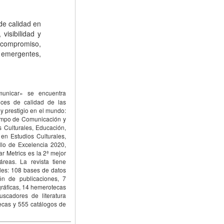
de calidad en
 visibilidad y
y compromiso,
 emergentes,
unicar» se encuentra
ices de calidad de las
y prestigio en el mundo:
campo de Comunicación y
Culturales, Educación,
n Estudios Culturales,
lo de Excelencia 2020,
r Metrics es la 2ª mejor
reas. La revista tiene
les: 108 bases de datos
ón de publicaciones, 7
ográficas, 14 hemerotecas
uscadores de literatura
tecas y 555 catálogos de