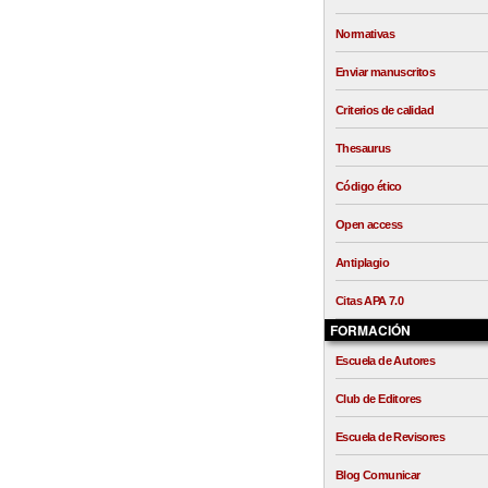
Normativas
Enviar manuscritos
Criterios de calidad
Thesaurus
Código ético
Open access
Antiplagio
Citas APA 7.0
FORMACIÓN
Escuela de Autores
Club de Editores
Escuela de Revisores
Blog Comunicar