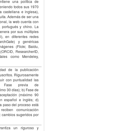
iene una política de
 teniendo todos sus 1970
a castellana e inglesa),
tuita. Además de ser una
ional, la web cuenta con
, portugués y chino. La
genera por sus múltiples
), en diferentes redes
rchGate) y genéricas
ágenes (Flickr, Baidu,
 (ORCID, ResearcherID,
tales como Mendeley,
dad de la publicación
anuscritos. Rigurosamente
guir con puntualidad las
a) Fase previa de
imo 30 días); b) Fase de
aceptación (máximo 90
en español e inglés; d)
a paso del proceso está
 reciben comunicación
o: cambios sugeridos por
antiza un riguroso y