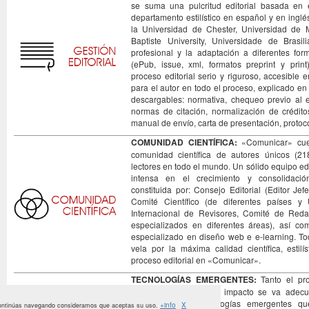
se suma una pulcritud editorial basada en e
departamento estilístico en español y en ingl
la Universidad de Chester, Universidad de
Baptiste University, Universidade de Brasi
profesional y la adaptación a diferentes for
(ePub, issue, xml, formatos preprint y print
proceso editorial serio y riguroso, accesible 
para el autor en todo el proceso, explicado e
descargables: normativa, chequeo previo al e
normas de citación, normalización de crédito
manual de envío, carta de presentación, proto
COMUNIDAD CIENTÍFICA:
«Comunicar» cue
comunidad científica de autores únicos (218
lectores en todo el mundo. Un sólido equipo ed
intensa en el crecimiento y consolidaci
constituida por: Consejo Editorial (Editor Jef
Comité Científico (de diferentes países y 
Internacional de Revisores, Comité de Red
especializados en diferentes áreas), así c
especializado en diseño web e e-learning. T
vela por la máxima calidad científica, estilís
proceso editorial en «Comunicar».
TECNOLOGÍAS EMERGENTES:
Tanto el pro
proceso de difusión e impacto se va adecu
avance de las tecnologías emergentes qu
+info
X
i continúas navegando consideramos que aceptas su uso.