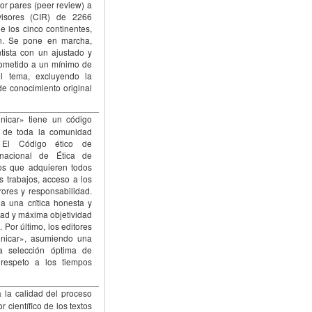
or pares (peer review) a
visores (CIR) de 2266
e los cinco continentes,
n. Se pone en marcha,
tista con un ajustado y
sometido a un mínimo de
el tema, excluyendo la
de conocimiento original
icar» tiene un código
s de toda la comunidad
s. El Código ético de
nacional de Ética de
os que adquieren todos
os trabajos, acceso a los
rrores y responsabilidad.
a una crítica honesta y
idad y máxima objetividad
 Por último, los editores
nicar», asumiendo una
la selección óptima de
 respeto a los tiempos
la calidad del proceso
r científico de los textos