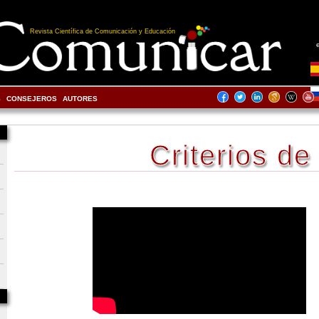
Revista Científica de Comunicación y Educación
S
CONSEJEROS
AUTORES
Criterios de