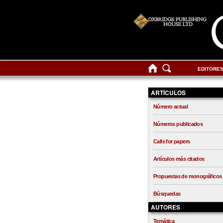
EDITORE
ARTÍCULOS
Número actual
Números publicados
Calls for papers
Artículos más citados
Propuestas de monográficos
Búsquedas
AUTORES
Temática