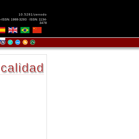
10.5281/zenodo
e-ISSN: 1988-3293 · ISSN: 1134-
3478
 calidad