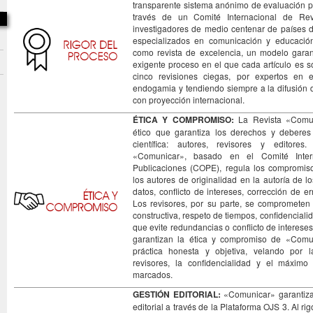
transparente sistema anónimo de evaluación p
través de un Comité Internacional de Re
investigadores de medio centenar de países d
especializados en comunicación y educació
como revista de excelencia, un modelo garan
exigente proceso en el que cada artículo es 
cinco revisiones ciegas, por expertos en 
endogamia y tendiendo siempre a la difusión 
con proyección internacional.
ÉTICA Y COMPROMISO:
La Revista «Comun
ético que garantiza los derechos y debere
científica: autores, revisores y editore
«Comunicar», basado en el Comité Inter
Publicaciones (COPE), regula los compromis
los autores de originalidad en la autoría de l
datos, conflicto de intereses, corrección de e
Los revisores, por su parte, se comprometen 
constructiva, respeto de tiempos, confidencial
que evite redundancias o conflicto de intereses.
garantizan la ética y compromiso de «Comu
práctica honesta y objetiva, velando por 
revisores, la confidencialidad y el máximo
marcados.
GESTIÓN EDITORIAL:
«Comunicar» garantiza 
editorial a través de la Plataforma OJS 3. Al rigo