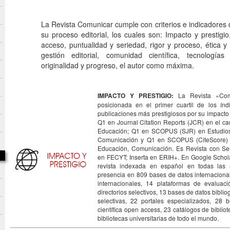
La Revista Comunicar cumple con criterios e indicadores 
su proceso editorial, los cuales son: Impacto y prestigio,
acceso, puntualidad y seriedad, rigor y proceso, ética 
gestión editorial, comunidad científica, tecnologías
originalidad y progreso, el autor como máxima.
IMPACTO Y PRESTIGIO:
La Revista «Com
posicionada en el primer cuartil de los índ
publicaciones más prestigiosos por su impacto 
Q1 en Journal Citation Reports (JCR) en el 
Educación; Q1 en SCOPUS (SJR) en Estudios 
Comunicación y Q1 en SCOPUS (CiteScore) e
Educación, Comunicación. Es Revista con Sel
en FECYT; Inserta en ERIH+. En Google Schola
revista indexada en español en todas las á
presencia en 809 bases de datos internaciona
internacionales, 14 plataformas de evaluaci
directorios selectivos, 13 bases de datos bibli
selectivas, 22 portales especializados, 28 b
científica open access, 23 catálogos de biblio
bibliotecas universitarias de todo el mundo.