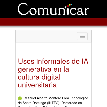
Toggle
navigation
Usos informales de IA
generativa en la
cultura digital
universitaria
Manuel Alberto Montero Lora Tecnológico
de Santo Domingo (INTEC), Doctorado en