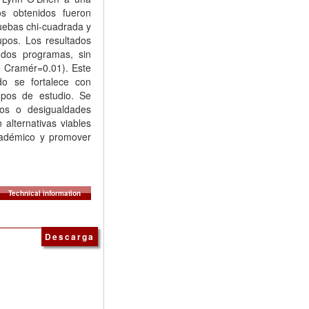
s obtenidos fueron
ruebas chi-cuadrada y
upos. Los resultados
 dos programas, sin
de Cramér=0.01). Este
do se fortalece con
mpos de estudio. Se
sos o desigualdades
lternativas viables
académico y promover
Technical information
Descarga