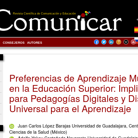
Revista Científica de Comunicación y Educación
S
CONSEJEROS
AUTORES
Preferencias de Aprendizaje M
en la Educación Superior: Impl
para Pedagogías Digitales y D
Universal para el Aprendizaje
Juan Carlos López Barajas Universidad de Guadalajara, Centr
Ciencias de la Salud (México)