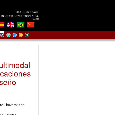
10.5281/zenodo
e-ISSN: 1988-3293 · ISSN: 1134-
3478
ultimodal
icaciones
iseño
o Universitario