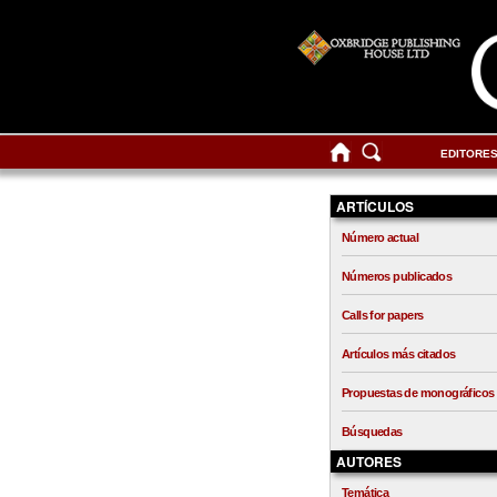
EDITORE
ARTÍCULOS
Número actual
Números publicados
Calls for papers
Artículos más citados
Propuestas de monográficos
Búsquedas
AUTORES
Temática