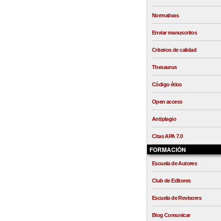
Normativas
Enviar manuscritos
Criterios de calidad
Thesaurus
Código ético
Open access
Antiplagio
Citas APA 7.0
FORMACIÓN
Escuela de Autores
Club de Editores
Escuela de Revisores
Blog Comunicar