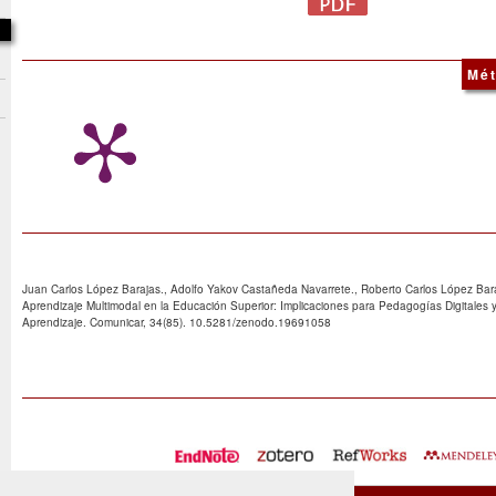
Mét
Juan Carlos López Barajas., Adolfo Yakov Castañeda Navarrete., Roberto Carlos López Bara
Aprendizaje Multimodal en la Educación Superior: Implicaciones para Pedagogías Digitales y
Aprendizaje. Comunicar, 34(85). 10.5281/zenodo.19691058