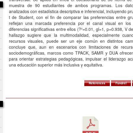
muestra de 90 estudiantes de ambos programas. Los dato
analizados con estadística descriptiva e inferencial, incluyendo p
t de Student, con el fin de comparar las preferencias entre gr
reflejan una marcada preferencia por el canal visual en los
diferencias significativas entre ellos (?²=0.01, gl=1, p=0.938, V 
hallazgo sugiere que la multimodalidad, especialmente cuan
recursos visuales, puede ser un eje común en distintos ca
concluye que, aun en escenarios con limitaciones de recur
sociodemográficas, marcos como TPACK, SAMR y DUA ofrecen a
para orientar estrategias pedagógicas, impulsar el liderazgo 
una educación superior más inclusiva y equitativa.
References
Fundref