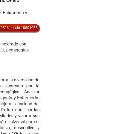
ra, Centro
e Enfermería y
0.5281/zenodo.19691058
e mejorado con
aje, pedagogías
er a la diversidad de
io marcado por la
edagógica. Analizar
agogía y Enfermería,
jorar la calidad del
io fue identificar las
itarios y valorar sus
eño Universal para el
ativo, descriptivo y
e Lynn O’Brien a una