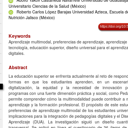
Adolfo Yakov Castañeda Navarrete Universidad de Guadalaja
Universitario Ciencias de la Salud (México)
Roberto Carlos López Barajas Universidad Azteca, Escuela d
Nutrición Jalisco (México)
https://doi.org/1
Keywords
Aprendizaje multimodal, preferencias de aprendizaje, aprendizaj
tecnología, educación superior, diseño universal para el aprendiz
digitales.
Abstract
La educación superior se enfrenta actualmente al reto de respond
formas en que los estudiantes aprenden, en un escenar
digitalización, la equidad y la necesidad de innovación p
programas con una fuerte dimensión práctica y social, como Ped
permite comprender cómo la multimodalidad puede contribuir a me
aprendizaje y la formación profesional. El propósito de este estud
preferencias de aprendizaje multimodal de los estudiantes univers
implicaciones para la integración de pedagogías digitales y el Dis
Aprendizaje (DUA). La investigación siguió un diseño cuantit
transversal. Se aplicó en línea el cuestionario de 36 ítems d