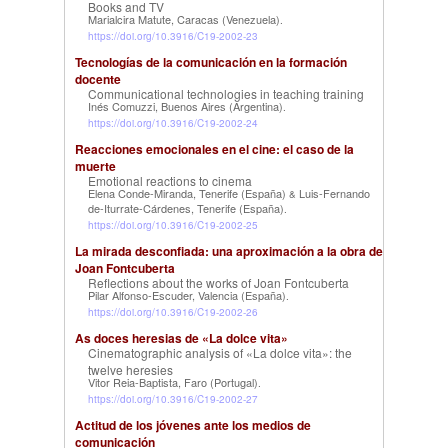
Books and TV
Marialcira Matute, Caracas (Venezuela)
.
https://doi.org/10.3916/C19-2002-23
Tecnologías de la comunicación en la formación
docente
Communicational technologies in teaching training
Inés Comuzzi, Buenos Aires (Argentina)
.
https://doi.org/10.3916/C19-2002-24
Reacciones emocionales en el cine: el caso de la
muerte
Emotional reactions to cinema
Elena Conde-Miranda, Tenerife (España)
Luis-Fernando
&
de-Iturrate-Cárdenes, Tenerife (España)
.
https://doi.org/10.3916/C19-2002-25
La mirada desconfiada: una aproximación a la obra de
Joan Fontcuberta
Reflections about the works of Joan Fontcuberta
Pilar Alfonso-Escuder, Valencia (España)
.
https://doi.org/10.3916/C19-2002-26
As doces heresias de «La dolce vita»
Cinematographic analysis of «La dolce vita»: the
twelve heresies
Vitor Reia-Baptista, Faro (Portugal)
.
https://doi.org/10.3916/C19-2002-27
Actitud de los jóvenes ante los medios de
comunicación