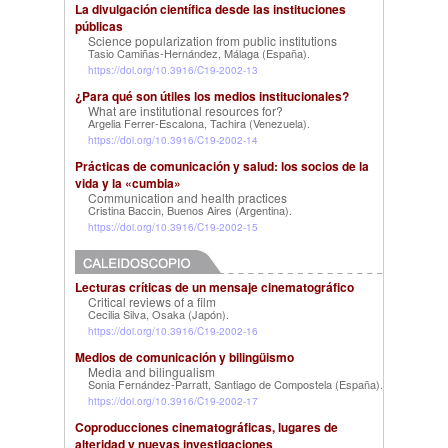
La divulgación científica desde las instituciones
públicas
Science popularization from public institutions
Tasio Camiñas-Hernández, Málaga (España)
.
https://doi.org/10.3916/C19-2002-13
¿Para qué son útiles los medios institucionales?
What are institutional resources for?
Argelia Ferrer-Escalona, Tachira (Venezuela)
.
https://doi.org/10.3916/C19-2002-14
Prácticas de comunicación y salud: los socios de la
vida y la «cumbia»
Communication and health practices
Cristina Baccin, Buenos Aires (Argentina)
.
https://doi.org/10.3916/C19-2002-15
Lecturas críticas de un mensaje cinematográfico
Critical reviews of a film
Cecilia Silva, Osaka (Japón)
.
https://doi.org/10.3916/C19-2002-16
Medios de comunicación y bilingüismo
Media and bilingualism
Sonia Fernández-Parratt, Santiago de Compostela (España)
.
https://doi.org/10.3916/C19-2002-17
Coproducciones cinematográficas, lugares de
alteridad y nuevas investigaciones