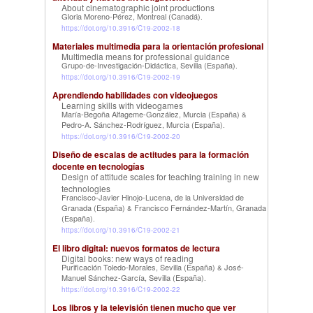
About cinematographic joint productions
Gloria Moreno-Pérez, Montreal (Canadá)
.
https://doi.org/10.3916/C19-2002-18
Materiales multimedia para la orientación profesional
Multimedia means for professional guidance
Grupo-de-Investigación-Didáctica, Sevilla (España)
.
https://doi.org/10.3916/C19-2002-19
Aprendiendo habilidades con videojuegos
Learning skills with videogames
María-Begoña Alfageme-González, Murcia (España)
&
Pedro-A. Sánchez-Rodríguez, Murcia (España)
.
https://doi.org/10.3916/C19-2002-20
Diseño de escalas de actitudes para la formación
docente en tecnologías
Design of attitude scales for teaching training in new
technologies
Francisco-Javier Hinojo-Lucena, de la Universidad de
Granada (España)
Francisco Fernández-Martín, Granada
&
(España)
.
https://doi.org/10.3916/C19-2002-21
El libro digital: nuevos formatos de lectura
Digital books: new ways of reading
Purificación Toledo-Morales, Sevilla (España)
José-
&
Manuel Sánchez-García, Sevilla (España)
.
https://doi.org/10.3916/C19-2002-22
Los libros y la televisión tienen mucho que ver