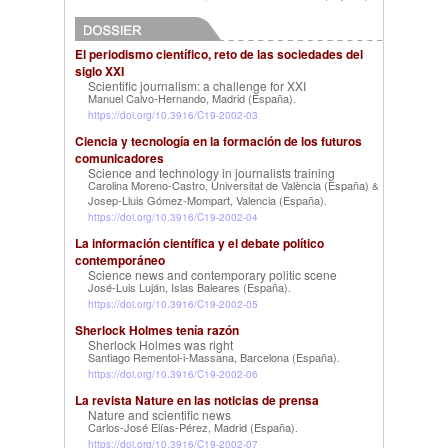
El periodismo científico, reto de las sociedades del
siglo XXI
Scientific journalism: a challenge for XXI
Manuel Calvo-Hernando, Madrid (España)
.
https://doi.org/10.3916/C19-2002-03
Ciencia y tecnología en la formación de los futuros
comunicadores
Science and technology in journalists training
Carolina Moreno-Castro, Universitat de València (España)
&
Josep-Lluis Gómez-Mompart, Valencia (España)
.
https://doi.org/10.3916/C19-2002-04
La información científica y el debate político
contemporáneo
Science news and contemporary politic scene
José-Luis Luján, Islas Baleares (España)
.
https://doi.org/10.3916/C19-2002-05
Sherlock Holmes tenía razón
Sherlock Holmes was right
Santiago Rementol-i-Massana, Barcelona (España)
.
https://doi.org/10.3916/C19-2002-06
La revista Nature en las noticias de prensa
Nature and scientific news
Carlos-José Elías-Pérez, Madrid (España)
.
https://doi.org/10.3916/C19-2002-07