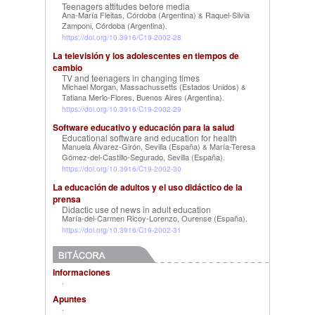
Teenagers attitudes before media
Ana-María Fleitas, Córdoba (Argentina)
Raquel-Silvia
&
Zamponi, Córdoba (Argentina)
.
https://doi.org/10.3916/C19-2002-28
La televisión y los adolescentes en tiempos de
cambio
TV and teenagers in changing times
Michael Morgan, Massachussetts (Estados Unidos)
&
Tatiana Merlo-Flores, Buenos Aires (Argentina)
.
https://doi.org/10.3916/C19-2002-29
Software educativo y educación para la salud
Educational software and education for health
Manuela Álvarez-Girón, Sevilla (España)
María-Teresa
&
Gómez-del-Castillo-Segurado, Sevilla (España)
.
https://doi.org/10.3916/C19-2002-30
La educación de adultos y el uso didáctico de la
prensa
Didactic use of news in adult education
María-del-Carmen Ricoy-Lorenzo, Ourense (España)
.
https://doi.org/10.3916/C19-2002-31
Informaciones
.
Apuntes
.