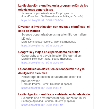
La divulgación científica en la programación de las
televisiones generalistas
Science popularization in TV programs
Juan-Francisco Gutiérrez-Lozano, Málaga (España)
.
https://doi.org/10.3916/C19-2002-08
Divulgar la investigación con revistas científicas: el
caso de Mètode
Science popularization using scientific journalism:
Mètode
Martí Domínguez-Romero, Valencia (España)
.
https://doi.org/10.3916/C19-2002-09
Geografía y viajes en el periodismo científico
Geography and travels in scientific journalism
Mariano Belenguer-Jané, Sevilla (España)
.
https://doi.org/10.3916/C19-2002-10
La construcción dialéctica del conocimiento y la
divulgación científica
Knowledge dialectical structure and scientific
popularization
Gerardo Pedrós-Pérez, Córdoba (España)
.
https://doi.org/10.3916/C19-2002-11
La divulgación científica y ambiental en la televisión
Scientific and environmental popularization in TV
Santiago Aguaded-Landero, Huelva (España)
.
https://doi.org/10.3916/C19-2002-12