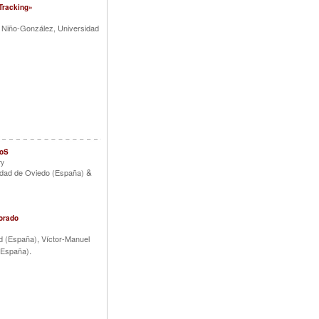
Tracking»
 Niño-González, Universidad
WoS
ry
&
sidad de Oviedo (España)
sorado
,
id (España)
Víctor-Manuel
.
 (España)