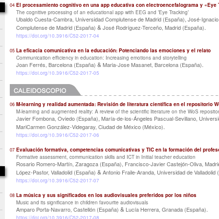
El procesamiento cognitivo en una app educativa con electroencefalograma y «Eye 
04
The cognitive processing of an educational app with EEG and ’Eye Tracking’
,
Ubaldo Cuesta-Cambra, Universidad Complutense de Madrid (España)
José-Ignacio
&
.
Complutense de Madrid (España)
José Rodríguez-Terceño, Madrid (España)
https://doi.org/10.3916/C52-2017-04
La eficacia comunicativa en la educación: Potenciando las emociones y el relato
05
Communication efficiency in education: Increasing emotions and storytelling
&
.
Joan Ferrés, Barcelona (España)
Maria-Jose Masanet, Barcelona (España)
https://doi.org/10.3916/C52-2017-05
M-learning y realidad aumentada: Revisión de literatura científica en el repositorio 
06
M-learning and augmented reality: A review of the scientific literature on the WoS reposito
,
Javier Fombona, Oviedo (España)
María-de-los-Ángeles Pascual-Sevillano, Univer
.
MariCarmen González-Videgaray, Ciudad de México (México)
https://doi.org/10.3916/C52-2017-06
Evaluación formativa, competencias comunicativas y TIC en la formación del profe
07
Formative assessment, communication skills and ICT in Initial teacher education
,
Rosario Romero-Martín, Zaragoza (España)
Francisco-Javier Castejón-Oliva, Madr
&
López-Pastor, Valladolid (España)
Antonio Fraile-Aranda, Universidad de Valladolid
https://doi.org/10.3916/C52-2017-07
La música y sus significados en los audiovisuales preferidos por los niños
08
Music and its significance in children favourite audiovisuals
&
.
Amparo Porta-Navarro, Castellón (España)
Lucía Herrera, Granada (España)
https://doi.org/10.3916/C52-2017-08