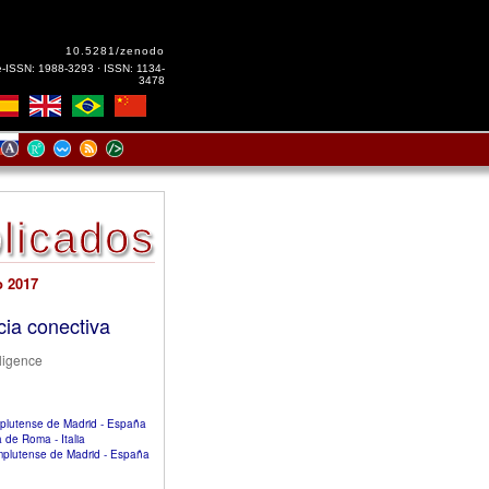
10.5281/zenodo
e-ISSN: 1988-3293 · ISSN: 1134-
3478
licados
o 2017
cia conectiva
lligence
mplutense de Madrid - España
a de Roma - Italia
mplutense de Madrid - España