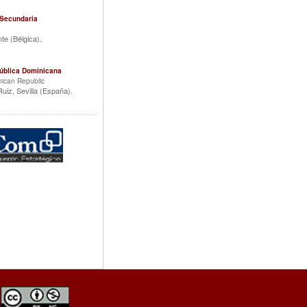
 Secundaria
.
te (Bélgica)
epública Dominicana
nican Republic
.
uiz, Sevilla (España)