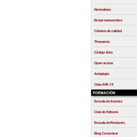
Normativas
Enviar manuscritos
Criterios de calidad
Thesaurus
Código ético
Open access
Antiplagio
Citas APA 7.0
FORMACIÓN
Escuela de Autores
Club de Editores
Escuela de Revisores
Blog Comunicar