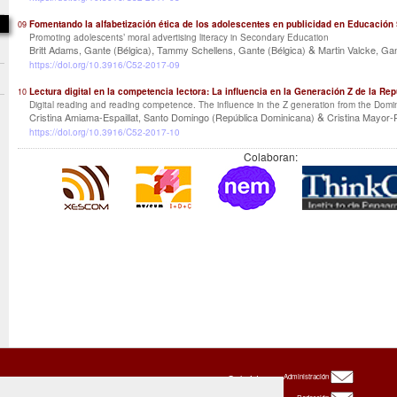
Fomentando la alfabetización ética de los adolescentes en publicidad en Educación
09
Promoting adolescents’ moral advertising literacy in Secondary Education
,
&
Britt Adams, Gante (Bélgica)
Tammy Schellens, Gante (Bélgica)
Martin Valcke, Gan
https://doi.org/10.3916/C52-2017-09
Lectura digital en la competencia lectora: La influencia en la Generación Z de la R
10
Digital reading and reading competence. The influence in the Z generation from the Domi
&
Cristina Amiama-Espaillat, Santo Domingo (República Dominicana)
Cristina Mayor-R
https://doi.org/10.3916/C52-2017-10
Colaboran:
Oxbridge
Administración
Publishing
House