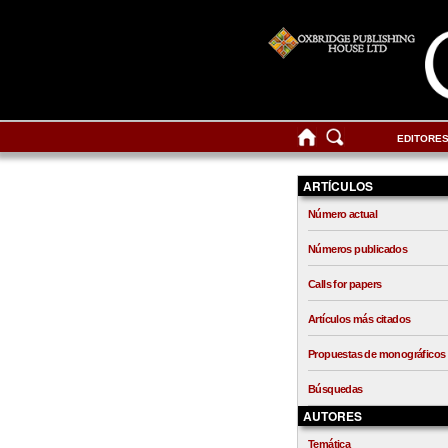
EDITORE
ARTÍCULOS
Número actual
Números publicados
Calls for papers
Artículos más citados
Propuestas de monográficos
Búsquedas
AUTORES
Temática