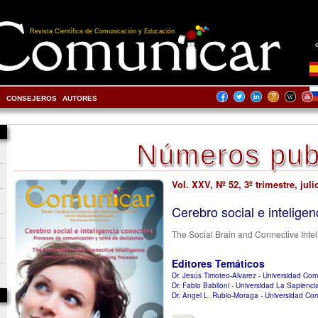
Revista Científica de Comunicación y Educación
S
CONSEJEROS
AUTORES
Números pub
Vol. XXV, Nº 52, 3º trimestre, juli
Cerebro social e inteligen
The Social Brain and Connective Inte
Editores Temáticos
Dr. Jesús Timoteo-Alvarez - Universidad Co
Dr. Fabio Babiloni - Universidad La Sapienci
Dr. Angel L. Rubio-Moraga - Universidad Co