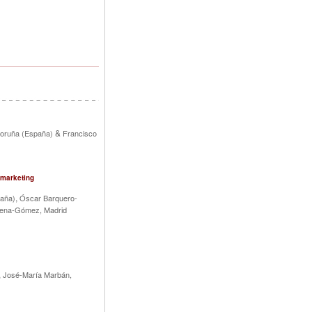
&
Coruña (España)
Francisco
omarketing
,
paña)
Óscar Barquero-
rena-Gómez, Madrid
,
José-María Marbán,