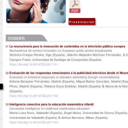
Presentación
La neurociencia para la innovación de contenidos en la televisión pública europea
01
Neuroscience for content innovation on European public service broadcasters
,
Verónica Crespo-Pereira, Vigo (España)
Valentín-Alejandro Martínez-Fernández, A 
.
Campos-Freire, Universidad de Santiago de Compostela (España)
https://doi.org/10.3916/C52-2017-01
Evaluación de las respuestas emocionales a la publicidad televisiva desde el Neur
02
Evaluation of emotional responses to television advertising through neuromarketing
,
Antonio Baraybar-Fernández, Madrid (España)
Miguel Baños-González, Madrid (Es
,
&
Pérez, Madrid (España)
Rebeca Goya-Esteban, Madrid (España)
Alexia de-la-Mo
.
(España)
https://doi.org/10.3916/C52-2017-02
Inteligencia conectiva para la educación matemática infantil
03
Connective Intelligence for childhood mathematics education
,
María-Luisa Novo, Valladolid (España)
Ángel Alsina, Universidad de Girona (España)
&
.
Universidad de Valladolid (España)
Ainhoa Berciano, Bilbao (España)
https://doi.org/10.3916/C52-2017-03