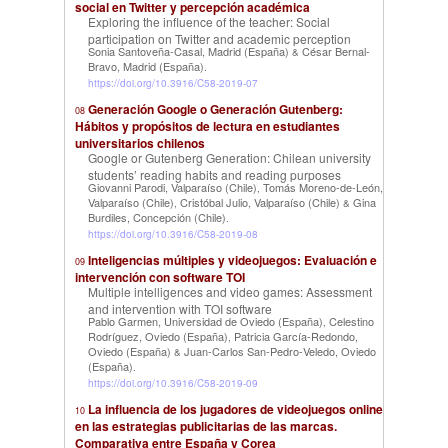
social en Twitter y percepción académica
Exploring the influence of the teacher: Social
participation on Twitter and academic perception
Sonia Santoveña-Casal, Madrid (España)
César Bernal-
&
Bravo, Madrid (España)
.
https://doi.org/10.3916/C58-2019-07
Generación Google o Generación Gutenberg:
08
Hábitos y propósitos de lectura en estudiantes
universitarios chilenos
Google or Gutenberg Generation: Chilean university
students’ reading habits and reading purposes
Giovanni Parodi, Valparaíso (Chile)
Tomás Moreno-de-León,
,
Valparaíso (Chile)
Cristóbal Julio, Valparaíso (Chile)
Gina
,
&
Burdiles, Concepción (Chile)
.
https://doi.org/10.3916/C58-2019-08
Inteligencias múltiples y videojuegos: Evaluación e
09
intervención con software TOI
Multiple intelligences and video games: Assessment
and intervention with TOI software
Pablo Garmen, Universidad de Oviedo (España)
Celestino
,
Rodríguez, Oviedo (España)
Patricia García-Redondo,
,
Oviedo (España)
Juan-Carlos San-Pedro-Veledo, Oviedo
&
(España)
.
https://doi.org/10.3916/C58-2019-09
La influencia de los jugadores de videojuegos online
10
en las estrategias publicitarias de las marcas.
Comparativa entre España y Corea