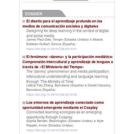
El diseño para el aprendizaje profundo en los
01
medios de comunicación sociales y digitales
Designing for deep learning in the context of digital
and social media
James-Paul Gee, Tempe (Estados Unidos)
Moisés
&
Esteban-Guitart, Girona (España)
.
https://doi.org/10.3916/C58-2019-01
El fenómeno «danmu» y la participación mediática:
02
Comprensión intercultural y aprendizaje de lenguas a
través de «El Ministerio del Tiempo»
The ‘danmu’ phenomenon and media participation:
Intercultural understanding and language learning
through ‘The Ministry of Time’
Leticia-Tian Zhang, Barcelona (España)
Daniel Cassany,
&
Barcelona (España)
.
https://doi.org/10.3916/C58-2019-02
Los entornos de aprendizaje conectado como
03
oportunidad emergente mediante el Cosplay
Connected learning ecologies as an emerging
opportunity through Cosplay
Sophia Bender, Bloomington (Estados Unidos)
Kylie
&
Peppler, Irvine (Estados Unidos)
.
https://doi.org/10.3916/C58-2019-03