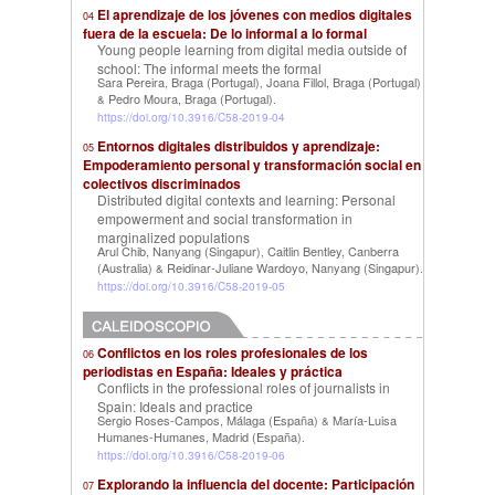
El aprendizaje de los jóvenes con medios digitales
04
fuera de la escuela: De lo informal a lo formal
Young people learning from digital media outside of
school: The informal meets the formal
Sara Pereira, Braga (Portugal)
Joana Fillol, Braga (Portugal)
,
Pedro Moura, Braga (Portugal)
&
.
https://doi.org/10.3916/C58-2019-04
Entornos digitales distribuidos y aprendizaje:
05
Empoderamiento personal y transformación social en
colectivos discriminados
Distributed digital contexts and learning: Personal
empowerment and social transformation in
marginalized populations
Arul Chib, Nanyang (Singapur)
Caitlin Bentley, Canberra
,
(Australia)
Reidinar-Juliane Wardoyo, Nanyang (Singapur)
&
.
https://doi.org/10.3916/C58-2019-05
Conflictos en los roles profesionales de los
06
periodistas en España: Ideales y práctica
Conflicts in the professional roles of journalists in
Spain: Ideals and practice
Sergio Roses-Campos, Málaga (España)
María-Luisa
&
Humanes-Humanes, Madrid (España)
.
https://doi.org/10.3916/C58-2019-06
Explorando la influencia del docente: Participación
07