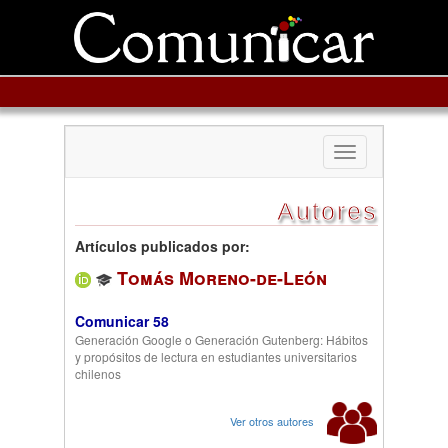
Toggle
navigation
Autores
Artículos publicados por:
Tomás Moreno-de-León
Comunicar 58
Generación Google o Generación Gutenberg: Hábitos
y propósitos de lectura en estudiantes universitarios
chilenos
Ver otros autores