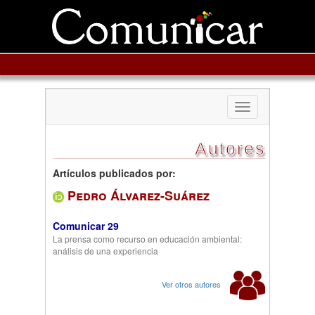
Toggle
navigation
Autores
Artículos publicados por:
Pedro Álvarez-Suárez
Comunicar 29
La prensa como recurso en educación ambiental:
análisis de una experiencia
Ver otros autores