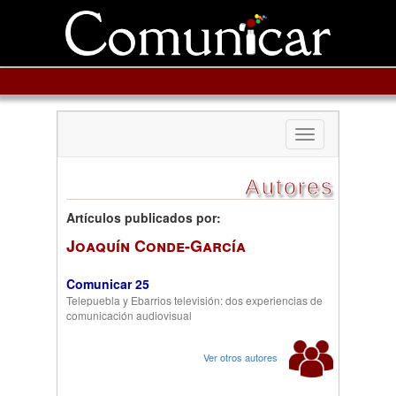
Toggle
navigation
Autores
Artículos publicados por:
Joaquín Conde-García
Comunicar 25
Telepuebla y Ebarrios televisión: dos experiencias de
comunicación audiovisual
Ver otros autores