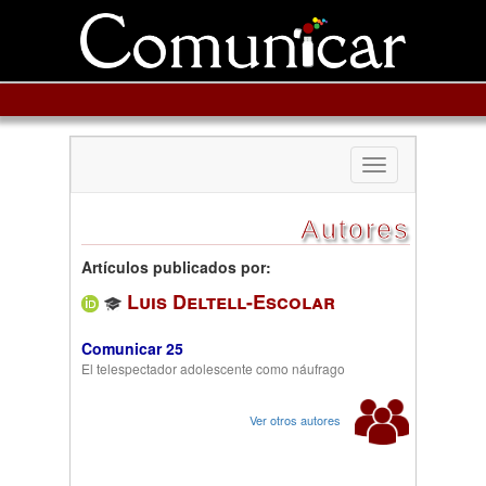
Toggle
navigation
Autores
Artículos publicados por:
Luis Deltell-Escolar
Comunicar 25
El telespectador adolescente como náufrago
Ver otros autores