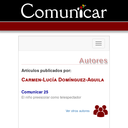
Toggle
navigation
Autores
Artículos publicados por:
Carmen-Lucía Domínguez-Aguila
Comunicar 25
El niño preescolar como telespectador
Ver otros autores