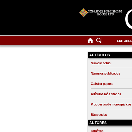
EDITORE
ARTÍCULOS
Número actual
Números publicados
Calls for papers
Artículos más citados
Propuestas de monográficos
Búsquedas
AUTORES
Temática