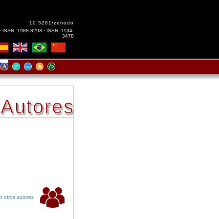
10.5281/zenodo
e-ISSN: 1988-3293 · ISSN: 1134-
3478
Autores
r otros autores