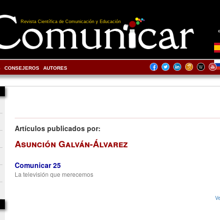
Revista Científica de Comunicación y Educación
S
CONSEJEROS
AUTORES
Artículos publicados por:
Asunción Galván-Álvarez
Comunicar 25
La televisión que merecemos
Ve