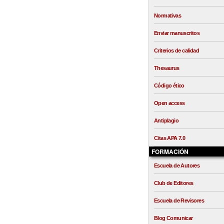
Normativas
Enviar manuscritos
Criterios de calidad
Thesaurus
Código ético
Open access
Antiplagio
Citas APA 7.0
FORMACIÓN
Escuela de Autores
Club de Editores
Escuela de Revisores
Blog Comunicar