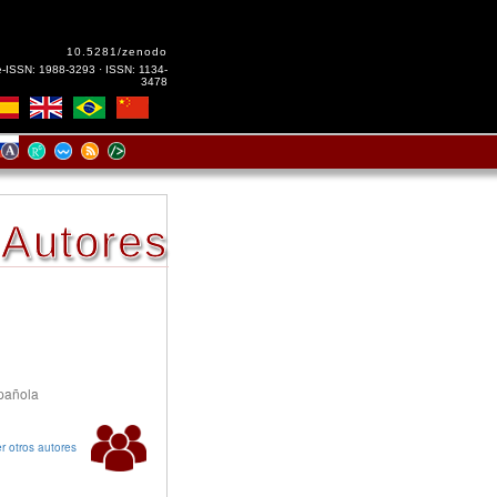
10.5281/zenodo
e-ISSN: 1988-3293 · ISSN: 1134-
3478
Autores
spañola
r otros autores