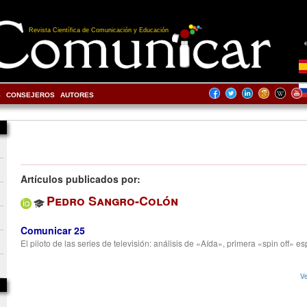
Revista Científica de Comunicación y Educación
S
CONSEJEROS
AUTORES
Artículos publicados por:
Pedro Sangro-Colón
Comunicar 25
El piloto de las series de televisión: análisis de «Aída», primera «spin off» e
Ve