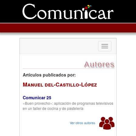
Toggle
navigation
Autores
Artículos publicados por:
Manuel del-Castillo-López
Comunicar 25
«Buen provecho»: aplicación de programas televisivos
en un taller de cocina y de pastelería
Ver otros autores