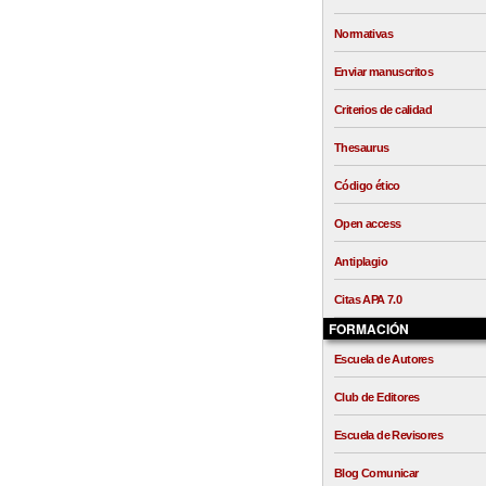
Normativas
Enviar manuscritos
Criterios de calidad
Thesaurus
Código ético
Open access
Antiplagio
Citas APA 7.0
FORMACIÓN
Escuela de Autores
Club de Editores
Escuela de Revisores
Blog Comunicar