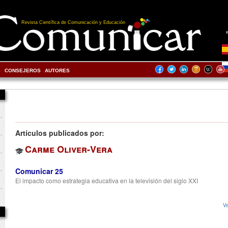
Revista Científica de Comunicación y Educación
S
CONSEJEROS
AUTORES
Artículos publicados por:
Carme Oliver-Vera
Comunicar 25
El impacto como estrategia educativa en la televisión del siglo XXI
Ve