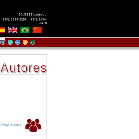
10.5281/zenodo
e-ISSN: 1988-3293 · ISSN: 1134-
3478
Autores
r otros autores