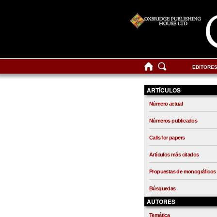
EDITORE
ARTÍCULOS
Número actual
Números publicados
Calls for papers
Artículos más citados
Propuestas de monográficos
Búsquedas
AUTORES
Temática