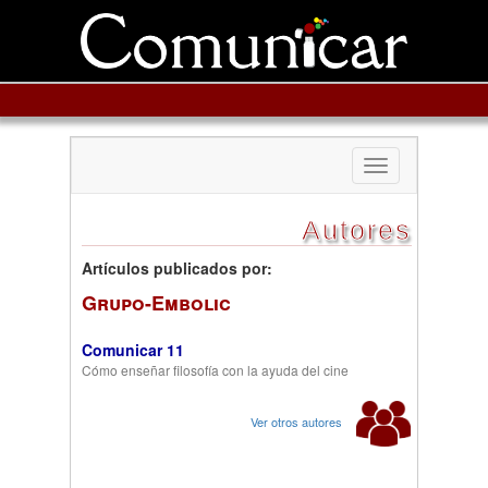
Toggle
navigation
Autores
Artículos publicados por:
Grupo-Embolic
Comunicar 11
Cómo enseñar filosofía con la ayuda del cine
Ver otros autores