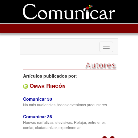
Toggle
navigation
Autores
Artículos publicados por:
Omar Rincón
Comunicar 30
No más audiencias, todos devenimos productores
Comunicar 36
Nuevas narrativas televisivas: Relajar, entretener,
contar, ciudadanizar, experimentar