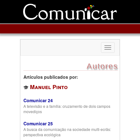
Toggle
navigation
Autores
Artículos publicados por:
Manuel Pinto
Comunicar 24
A televisão e a família: cruzamento de dois campos
movediços
Comunicar 25
A busca da comunicação na sociedade multi-ecrãs:
perspectiva ecológica