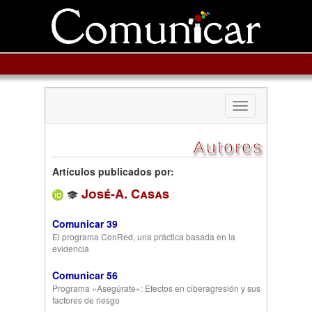
Toggle
navigation
Autores
Artículos publicados por:
José-A. Casas
Comunicar 39
El programa ConRed, una práctica basada en la
evidencia
Comunicar 56
Programa «Asegúrate»: Efectos en ciberagresión y sus
factores de riesgo