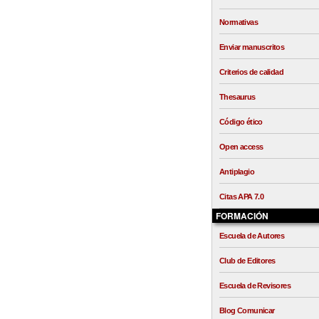
Normativas
Enviar manuscritos
Criterios de calidad
Thesaurus
Código ético
Open access
Antiplagio
Citas APA 7.0
FORMACIÓN
Escuela de Autores
Club de Editores
Escuela de Revisores
Blog Comunicar