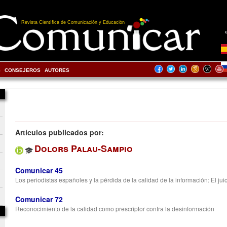
Revista Científica de Comunicación y Educación
S
CONSEJEROS
AUTORES
Artículos publicados por:
Dolors Palau-Sampio
Comunicar 45
Los periodistas españoles y la pérdida de la calidad de la información: El jui
Comunicar 72
Reconocimiento de la calidad como prescriptor contra la desinformación