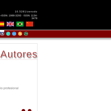
10.5281/zenodo
e-ISSN: 1988-3293 · ISSN: 1134-
3478
Autores
cio profesional