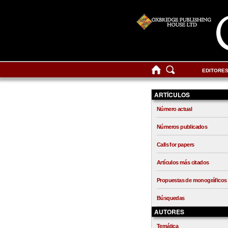
EDITORE
ARTÍCULOS
Número actual
Números publicados
Calls for papers
Artículos más citados
Propuestas de monográficos
Búsquedas
AUTORES
Temática