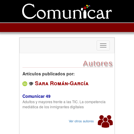
Toggle
navigation
Autores
Artículos publicados por:
Sara Román-García
Comunicar 49
Adultos y mayores frente a las TIC. La competencia
mediática de los inmigrantes digitales
Ver otros autores