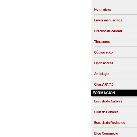
Normativas
Enviar manuscritos
Criterios de calidad
Thesaurus
Código ético
Open access
Antiplagio
Citas APA 7.0
FORMACIÓN
Escuela de Autores
Club de Editores
Escuela de Revisores
Blog Comunicar