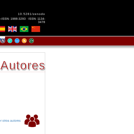
10.5281/zenodo
e-ISSN: 1988-3293 · ISSN: 1134-
3478
Autores
r otros autores