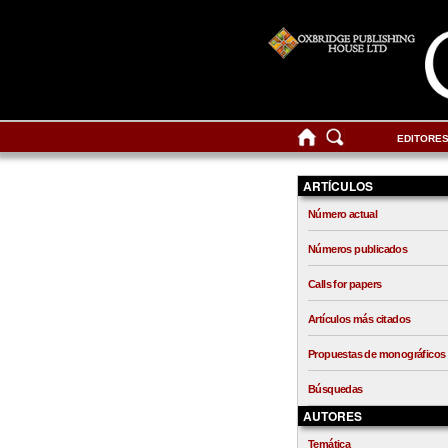
EDITORE
ARTÍCULOS
Número actual
Números publicados
Calls for papers
Artículos más citados
Propuestas de monográficos
Búsquedas
AUTORES
Temática