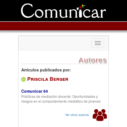
Toggle
navigation
Autores
Artículos publicados por:
Priscila Berger
Comunicar 64
Prácticas de mediación docente: Oportunidades y
riesgos en el comportamiento mediático de jóvenes
Ver otros autores