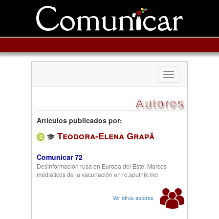
Toggle
navigation
Autores
Artículos publicados por:
Teodora-Elena Grapă
Comunicar 72
Desinformación rusa en Europa del Este. Marcos
mediáticos de la vacunación en ro.sputnik.md
Ver otros autores